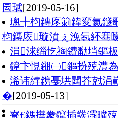
囩珷
[2019-05-16]
璁╂枃鏄庝箣鍏変氦鐩
枃鏄庡璇濆ぇ浼氬紑骞
涓浗缁忔祹鐨勫垱鏂
鍏卞悓鎺㈠鏂扮殑澧
浠讳綍鎸戞垬閮芥尅涓
�
[2019-05-13]
寮€鎷撶豢鑹插彂灞曠