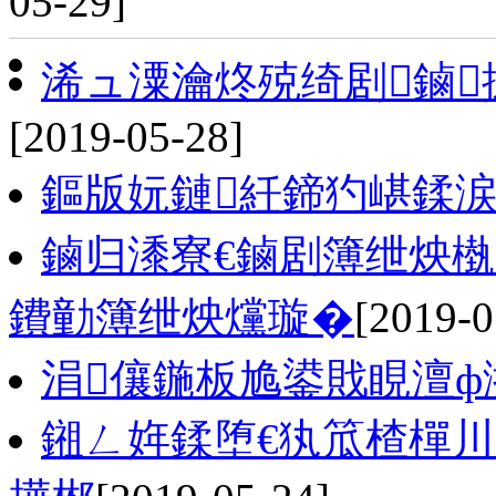
05-29]
浠ュ潥瀹炵殑绮剧鏀
[2019-05-28]
鏂版妧鏈紝鍗犳嵁鍒
鏀归潻寮€鏀剧簿绁炴槸
鐨勭簿绁炴爣璇�
[2019-0
涓儴鍦板尯鍙戝睍澶ф
鎺ㄥ姩鍒堕€犱笟楂樿