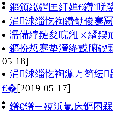
鏂颁紭鍔匡紝婵€鑽″唴
涓浗缁忔祹鐨勪俊蹇
濡備綍鏈夋晥鎺ㄨ繘鍥
鏂扮悊蹇垫瀯绛戜腑鍥
05-18]
涓浗缁忔祹鍦ㄤ笉纭
€�
[2019-05-17]
鐠€鐠ㄧ殑浜氭床鏂囨