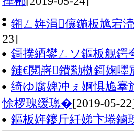
撶郴
[2019-05-24]
鎺ㄥ姩涓儴鍦板尯宕
23]
鎶撲綇鐢ㄥソ鏂板舰鍔
鏈€閲嶈鐨勬槸鎶婅嚜
绮ゆ腐婢冲ぇ婀惧尯搴
悇椤瑰缓璁�
[2019-05-22
鏂板姩鑳斤紝娣卞埢鏀