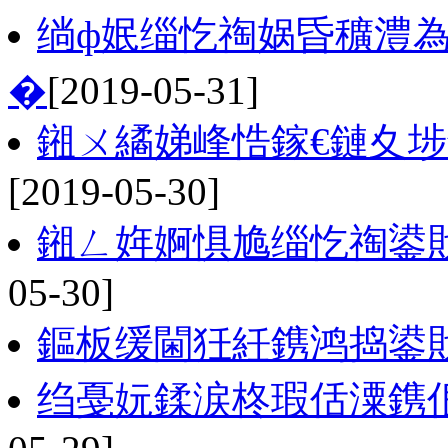
绱ф姄缁忔祹娲昏穬澧
�
[2019-05-31]
鎺ㄨ繘娣峰悎鎵€鏈夊
[2019-05-30]
鎺ㄥ姩婀惧尯缁忔祹鍙戝
05-30]
鏂板缓閫狅紝鎸鸿捣鍙
绉戞妧鍒涙柊瑕佸潥鎸