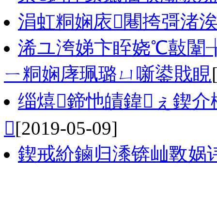
涓虹粡娴庡闀挎彁渚
浠ユ洿娣卞眰娆℃敼闈
ㄧ粡娴庨珮璐ㄩ噺鍙戝睍
缁熺鍗忚皟鍏ぇ鍥

[2019-05-09]
鍥戒紒鏀归潻锛屾斁娲