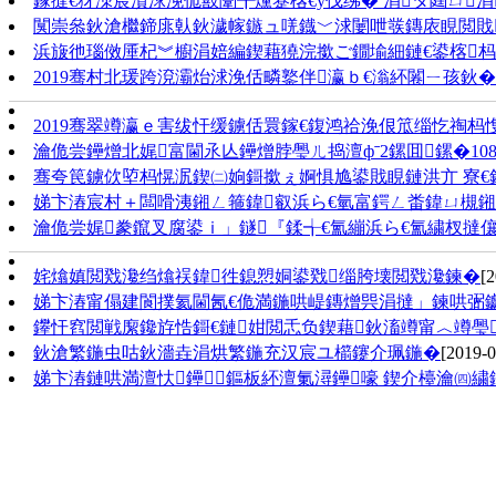
鎵撻€犲洓宸濆浗浼佹敼闈╂爣蹇楁€у伐绋� 涓タ閮ㄩ涓
闃崇叅鈥滄檵鍗庣倝鈥濊幏鏃ュ唴鐡﹀浗闄呭彂鏄庡睍閲戝
浜旇彵瑙傚厜杞︾櫥涓婄編鍥藉獟浣撳ご鐗堬細鏈€鍙楁
2019骞村北瑗跨渷灞炲浗浼佸疄鐜伴瀛ｂ€滃紑闂ㄧ孩鈥�
2019骞翠竴瀛ｅ害绂忓缓鐪佸睘鎵€鍑鸿祫浼佷笟缁忔祹杩
瀹佹尝鑸熷北娓富閫氶亾鑸熷脖璺ㄦ捣澶фˉ2鏍囬鏍�10
骞夸笢鐪佽埅杩愰泦鍥㈡姠鎶撳ぇ婀惧尯鍙戝睍鏈洪亣 寮€
娣卞湷宸村＋闆嗗洟鎺ㄥ箍鍏叡浜ら€氫富鍔ㄥ畨鍏ㄩ槻鎺
瀹佹尝娓豢鑹叉腐鍙ｉ」鐩『鍒╅€氳繃浜ら€氳繍杈撻
姹熻嫃閲戣瀺绉熻祦鍏徃鎴愬姛鍙戣缁胯壊閲戣瀺鍊�
[2
娣卞湷甯傝建閬撲氦閫氥€佹満鍦哄崼鏄熷巺涓撻」鍊哄弻
鑻忓窞閲戦緳鑱斿悎鎶€鏈姏閲忎负鍥藉鈥滀竴甯︿竴璺
鈥滄繁鍦虫咕鈥濇垚涓烘繁鍦充汉宸ユ櫤鑳介珮鍦�
[2019-0
娣卞湷鏈哄満澶忕鑸鏂板紑澶氭潯鑸嚎 鍥介檯瀹㈣繍