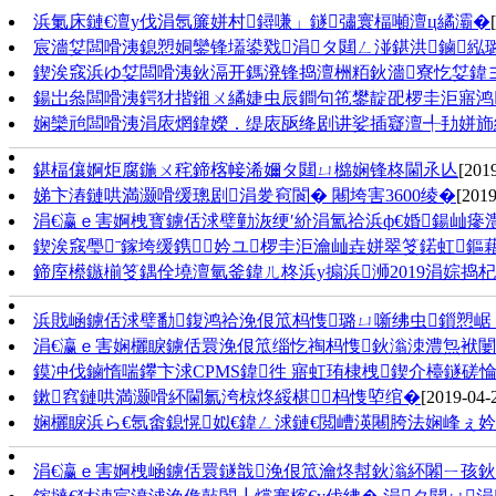
浜氭床鏈€澶у伐涓氬簾姘村鐞嗛」鐩彇寰楅噸澶ц繘灞�
宸濇姇闆嗗洟鎴愬姛鑾锋壒鍙戣涓タ閮ㄥ湴鍖洪鏀紭
鍥涘窛浜ゆ姇闆嗗洟鈥滆开鎷溌锋捣澶栦粨鈥濇寮忔姇鍏
鍚岀叅闆嗗洟鍔犲揩鎺ㄨ繘婕虫辰鐧句竾鐢靛巶椤圭洰寤鸿
娴欒兘闆嗗洟涓庡焹鍏嬫．缇庡瓪绛剧讲娑插寲澶╃劧姘斾
鍖楅儴婀炬腐鍦ㄨ秺鍗楁帹浠嬭タ閮ㄩ檰娴锋柊閫氶亾
[201
娣卞湷鏈哄満灏嗗缓璁剧涓夎窇閬� 闀垮害3600绫�
[2019
涓€瀛ｅ害婀栧寳鐪佸浗璧勭洃绠′紒涓氳祫浜ф€婚鍚屾瘮澧為
鍥涘窛璺ˉ鎵垮缓鎸▉妗ユ椤圭洰瀹屾垚姘翠笅鍩虹鏂
鍗庢櫒鏃椾笅鍝佺墝澶氫釜鍏ㄦ柊浜у搧浜浉2019涓婃捣
浜戝崡鐪佸浗璧勫鍑鸿祫浼佷笟杩愯璐ㄩ噺绋虫鎻愬崌 璧
涓€瀛ｅ害娴欐睙鐪佸睘浼佷笟缁忔祹杩愯鈥滃洓澧炰袱闄
鏌冲伐鏀惰喘鑻卞浗CPMS鍏徃 寤虹珛棣栧鍥介檯鐩磋惀
鏉窞鏈哄満灏嗗紑閫氱洿椋炵綏椹杩愯埅绾�
[2019-04-
娴欐睙浜ら€氬畬鎴愰姒€鍏ㄥ浗鏈€閲嶆渶闀胯法娴峰ぇ妗
涓€瀛ｅ害婀栧崡鐪佸睘鐩戠浼佷笟瀹炵幇鈥滃紑闂ㄧ孩