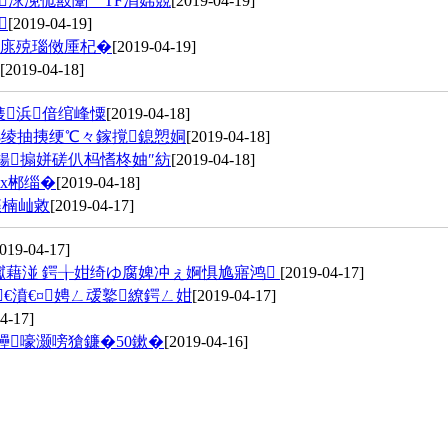
浗浼佹敼闈〦TF涓婂競
[2019-04-19]

[2019-04-19]
杩庣殑瑙傚厜杞�
[2019-04-19]
[2019-04-18]
愯浜偣绾峰憟
[2019-04-18]
8绫抽挗绠℃々鎵撹鎴愬姛
[2019-04-18]
鍚搧姘磋仈杩愭柊妯″紡
[2019-04-18]
х郴缁�
[2019-04-18]
儴楠屾敹
[2019-04-17]
019-04-17]
钀藉湴 鍔╁姏绮ゆ腐婢冲ぇ婀惧尯寤鸿
[2019-04-17]
€濆€¤娉ㄥ叆鐜繚鍔ㄥ姏
[2019-04-17]
4-17]
鑸嚎灏嗙獊鐮�50鏉�
[2019-04-16]