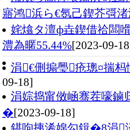
寤鸿浜ら€氬己鍥芥彁
姹熻タ澶ф垚鍥借祫闆嗗
澧為暱55.44%
[2023-09-18
涓€侀搧璺疮璁¤揣杩
09-18]
涓婃捣甯傚崡骞茬嚎鏀
�
[2023-09-18]
鍖呴挗浠婂勾鍓�8涓