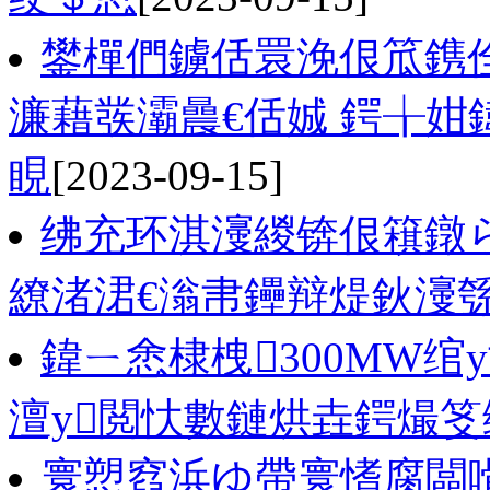
鐢樿們鐪佸睘浼佷笟鎸
濂藉彂灞曟€佸娍 鍔╁姏
睍
[2023-09-15]
绋充环淇濅緵锛佷簯鐓
繚渚涒€滃帇鑸辩煶鈥濅
鍏ㄧ悆棣栧300MW
澶у閲忕數鏈烘垚鍔熶笅
寰愬窞浜ゆ帶寰愭腐闆