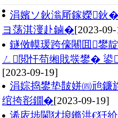
涓嬪ソ鈥滃厛鎵嬫鈥�
ヨ荡淇濅赴鏀�
[2023-09-
鐩傚幙瑗跨儫闀囬鐢靛
ㄥ閲忓苟缃戝彂鐢� 鍙繚
[2023-09-19]
涓婃捣鐢垫皵姘㈣兘鐮
绾挎彮鐗�
[2023-09-19]
浠庡埗閫犲埌鏅洪€狅紒