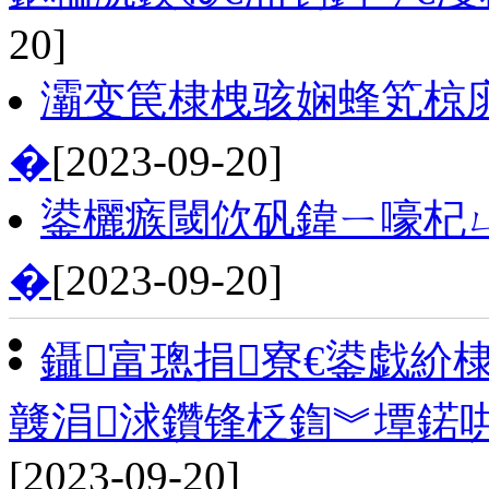
20]
灞变笢棣栧骇娴蜂笂椋庣
�
[2023-09-20]
鍙欐瘯閾佽矾鍏ㄧ嚎杞ㄩ
�
[2023-09-20]
鑷富璁捐寮€鍙戯紒
竷涓浗鑽锋柉鍧︾墰鍩哄
[2023-09-20]