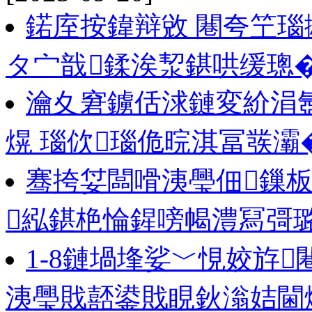
鍩庢按鍏辩敓 闀夸笁
タ宀戠鍒涘洯鍖哄缓璁
瀹夊窘鐪佸浗鏈変紒涓
熀 瑙佽瑙佹晥淇冨彂灞
骞挎姇闆嗗洟璺佃鏁板
紭鍖栬惀鍟嗙幆澧冩彁
1-8鏈堝埄娑﹀悓姣斿闀
洟璺戝嚭鍙戝睍鈥滃姞閫