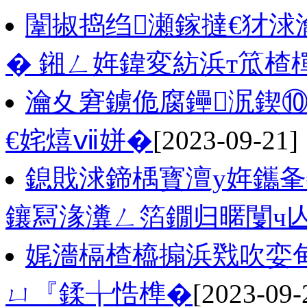
闈掓捣绉瀬鎵撻€犲
� 鎺ㄥ姩鍏変紡浜т笟楂
瀹夊窘鐪佹腐鑸泦鍥⑩
€姹熺ⅶ姘�
[2023-09-21]
鎴戝浗鍗楀寳澶у姩鑴夆
鑲冩湪瀵ㄥ箔鐗归暱闅ч亾
娓濇槅楂橀搧浜戣吹娈甸
ㄩ『鍒╁悎榫�
[2023-09-