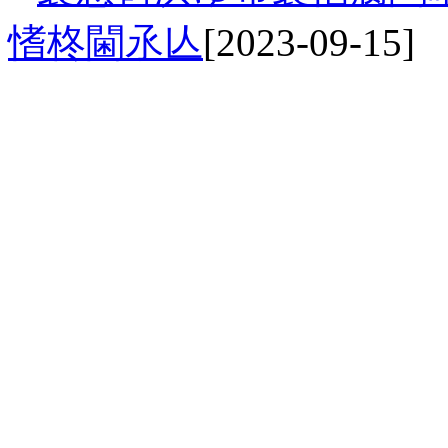
愭柊閫氶亾
[2023-09-15]