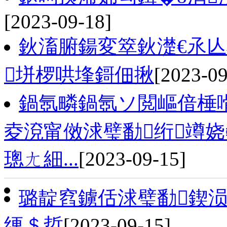
[2023-09-18]
鈥滀腑鍚変箤鈥濋€氶
垪椤哄埄鎶佃揪
[2023-09
鍋氬疄鍋氬ソ閲嶇偣棰嗗
夌渷甯傚浗璧勫绗竴娆
璁ㄤ細...
[2023-09-15]
璐靛窞鐪佸浗璧勫鍥
绠＄悊
[2023-09-15]