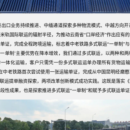
口业务持续推进、中缅通道探索多种物流模式、中越方向开
米轨国际联运的辐射半径，为推动云南省“口岸经济”作出应有
单证，完成全程跨境运输，标志着中老铁路多式联运“一单制”
‘一单制’主要优势在降本增效，我们通过多式联运，以两种和
’的一体化运输，客户只需凭一份多式联运运单办理所有货物运输
驰物流在中老铁路首次尝试使用一张运输单证，完成从中国昆明经磨
路联运提单融资探索，两项改革创新模式成功实践。这既是落实
段性成果，也是探索推进多式联运“一单制”和赋予多式联运单