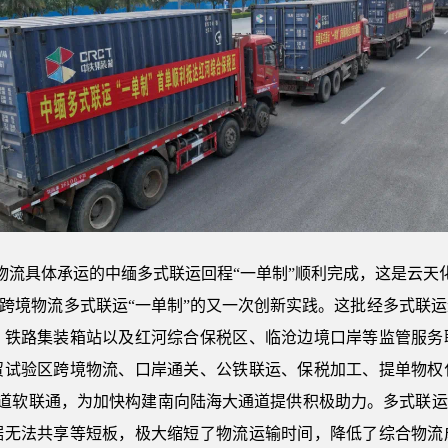
流具体承运的中缅多式联运回程“一单制”顺利完成，这是云天化
对跨境物流多式联运“一单制”的又一次创新实践。这批经多式联
、铁路集装箱站以及红河综合保税区、临沧边境口岸等监管服务
贸试验区跨境物流、口岸通关、公铁联运、保税加工、提单物权
通道软联通，为加快构建南向陆海大通道提供积极助力。多式联运
据无法共享等短板，极大缩短了物流运输时间，降低了综合物流