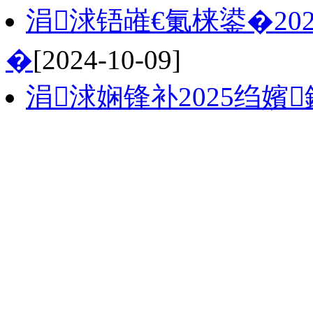
涓浗铻嶉€氭梾鍙�2
�
[2024-10-09]
涓浗娴锋补2025绉嬪