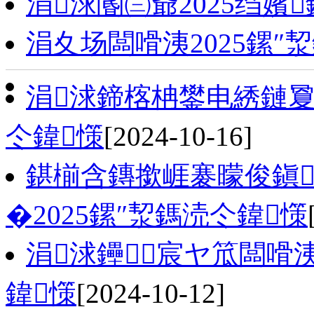
涓浗閽㈢爺2025绉嬪
涓夊场闆嗗洟2025鏍″
涓浗鍗楁柟鐢电綉鏈夐檺
仒鍏憡
[2024-10-16]
鍖椾含鏄撳崕褰曚俊鎭
�2025鏍″洯鎷涜仒鍏憡
涓浗鑸┖宸ヤ笟闆嗗洟
鍏憡
[2024-10-12]