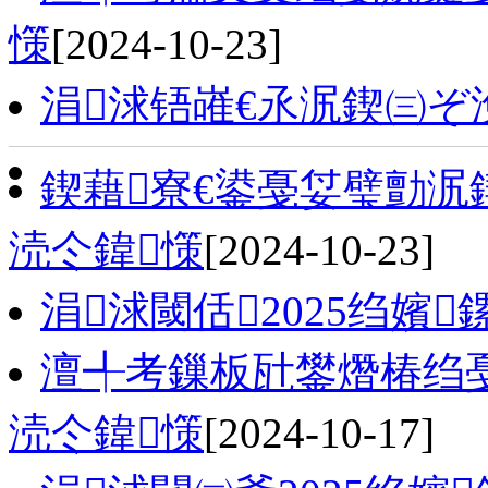
憡
[2024-10-23]
涓浗铻嶉€氶泦鍥㈢ぞ
鍥藉寮€鍙戞姇璧勯泦鍥
涜仒鍏憡
[2024-10-23]
涓浗閾佸2025绉嬪
澶╃考鏁板瓧鐢熸椿绉戞
涜仒鍏憡
[2024-10-17]