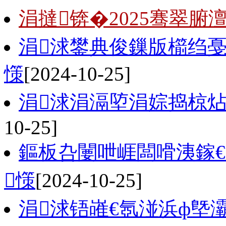
涓撻锛�2025骞翠腑
涓浗鐢典俊鏁版櫤绉戞妧
憡
[2024-10-25]
涓浗涓滆埅涓婃捣椋炶
10-25]
鏂板叴闄呭崕闆嗗洟鎵
憡
[2024-10-25]
涓浗铻嶉€氬湴浜ф墍