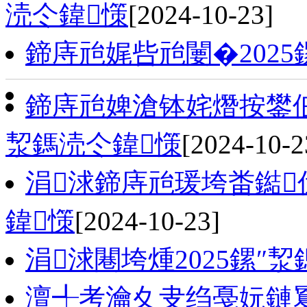
涜仒鍏憡
[2024-10-23]
鍗庤兘娓呰兘闄�2025
鍗庤兘婢滄钵姹熸按鐢佃
洯鎷涜仒鍏憡
[2024-10-2
涓浗鍗庤兘瑗垮畨鐑伐
鍏憡
[2024-10-23]
涓浗闀垮煄2025鏍″
澶╃考瀹夊叏绉戞妧鏈夐檺