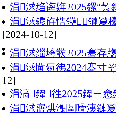
涓浗绉诲姩2025鏍″
涓浗鑱斿悎鑸┖鏈夐檺
[2024-10-12]
涓浗缁垮彂2025骞存
涓浗閫氬彿2024骞
12]
涓滈鍏徃2025鍏ㄧ
涓浗寤烘潗闆嗗洟鏈夐