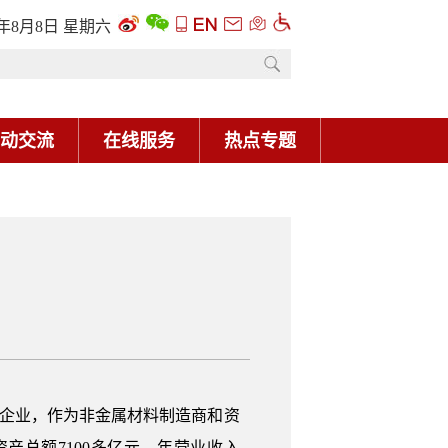
6年8月8日 星期六
动交流
在线服务
热点专题
央企业，作为非金属材料制造商和资
，资产总额7100多亿元，年营业收入