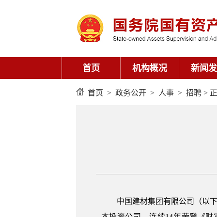
首页
机构概况
新闻发
首页
>
政务公开
>
人事
>
招聘
> 
中国建材集团有限公司（以下
本投资公司，连续14年荣登《财富》