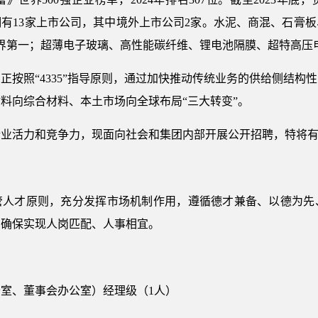
。拥有13家上市公司，其中境外上市公司2家。水泥、商混、石
界第一；超薄电子玻璃、高性能碳纤维、锂电池隔膜、超特高压
正按照“4335”指导原则，通过加快推动传统业务的供给侧结构
料向综合材料、本土市场向全球布局“三大转变”。
业活力和竞争力，现面向社会和集团内部开展公开招聘，特将有
管人才原则，充分发挥市场机制作用，遵循德才兼备、以德为先
，确保实现人岗匹配、人事相宜。
室、董事会办公室）经理级（1人）