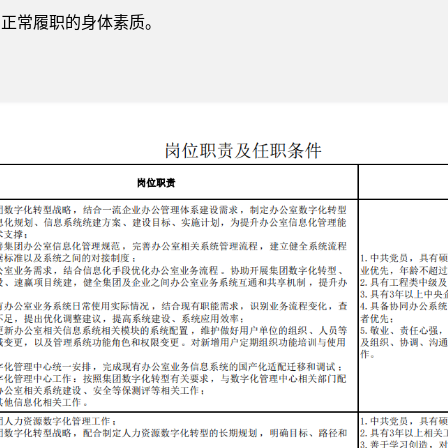
和正常履职的身体素质。