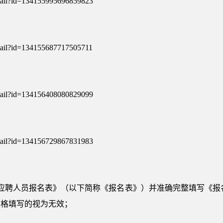
etail?id=134155995696859823
etail?id=134155687717505711
etail?id=134156408080829099
etail?id=134156729867831983
C应聘人员报名表》（以下简称《报名表》）并准确完整填写《报
表格填写的视为无效；