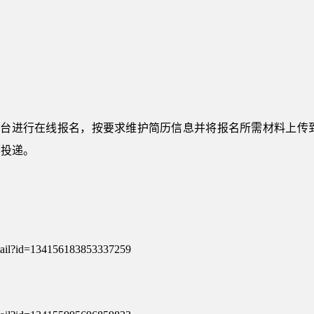
平台进行在线报名，按要求维护简历信息并将报名所需材料上传到
历投递。
etail?id=134156183853337259