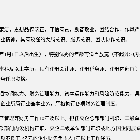
信廉洁，思想品德端正，守信有责，勤奋敬业，团结合作，作风
敬业精神，具有较强的大局意识、服务意识、团队协作意识。
980年1月1日以后出生），特别优秀的年龄可适当放宽（不超过50
业本科及以上学历，具有注册会计师、注册税务师、注册内部审
职务任职资格。
沟通协调能力、财务管理能力、资本运作能力和风险防范能力，
及企业所属行业基本业务，严格执行各项财务管理制度。
资产管理等财务工作10年及以上。担任央企总部部门副职、二级
总部部门内设机构正职、央企二级单位部门正职或地方国企同层级
业额不低于5亿元的企业财务负责人3年以上工作经历。