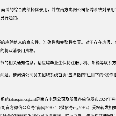
、面试的综合成绩择优录用，并在南方电网公司招聘系统对录用
位另行通知。
报的应聘信息的真实性、准确性和完整性负责。对于存在虚假、
用的将取消录用资格。
环节的相关通知信息，请应聘毕业生保持注册手机、邮箱等联系
题，请阅读公司员工招聘系统首页“应聘指南”栏目下的“操作指引
(zhaopin.csg.cn)是南方电网公司及所属各单位发布202
官方微信公众号“南网50Hz”（微信号csg50Hz）受权转发
源和社会保障部转发我公司招聘链接。除此之外，未授权其他网站