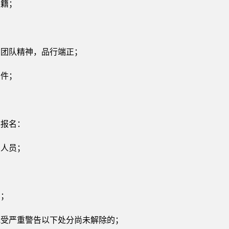
国籍；
和团队精神，品行端正；
条件；
。
得报名：
的人员；
的；
或受严重警告以下处分尚未解除的；