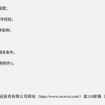
程度；
工作经验；
术职称；
；
相关条件。
照附件3。
公司网站（https://www.cncecsci.com/）或126邮箱（
：