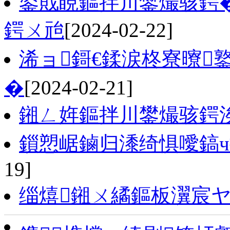
鍙戝睍鏂拌川鐢熶骇鍔
鍔ㄨ兘
[2024-02-22]
浠ョ鎶€鍒涙柊寮曢
�
[2024-02-21]
鎺ㄥ姩鏂拌川鐢熶骇鍔
鎻愬崌鏀归潻绮惧噯鎬ч
19]
缁熺鎺ㄨ繘鏂板瀷宸