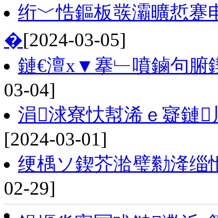
绗﹀悎鏂板彂灞曠悊蹇
�
[2024-03-05]
鏈€澶х▼搴﹂噴鏀句腑
03-04]
涓浗寮忕幇浠ｅ寲鏈
[2024-03-01]
绠楀ソ鍥芥湁璧勬湰缁
02-29]