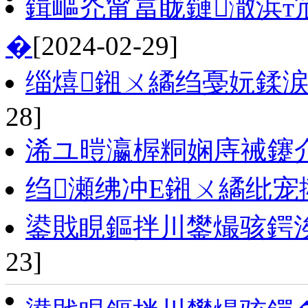
鍓嶇灮甯冨眬鏈潵浜т
�
[2024-02-29]
缁熺鎺ㄨ繘绉戞妧鍒
28]
浠ユ暟瀛楃粡娴庤祴鑳
绉瀬绋冲Ε鎺ㄨ繘纰宠
鍙戝睍鏂拌川鐢熶骇鍔
23]