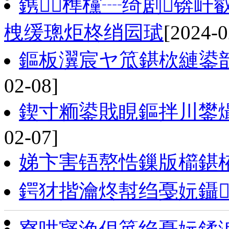
鎸榫欓┈绮剧锛屽
栧缓璁炬柊绡囩珷
[2024-0
鏂板瀷宸ヤ笟鍖栨縺鍙
02-08]
鍥寸粫鍙戝睍鏂拌川鐢熶
02-07]
娣卞害铻嶅悎鏁版櫤鍖
鍔犲揩瀹炵幇绉戞妧鑷