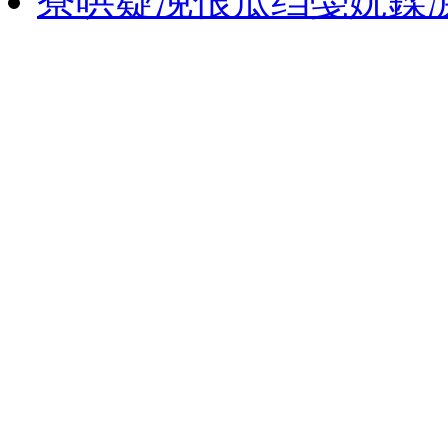
寮哄寲浼佷笟绉戞妧鍒