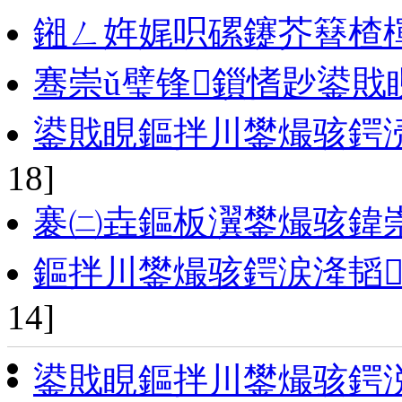
鎺ㄥ姩娓呮磥鑳芥簮楂
骞崇ǔ璧锋鎻愭尟鍙戝
鍙戝睍鏂拌川鐢熶骇鍔涜
18]
褰㈡垚鏂板瀷鐢熶骇鍏
鏂拌川鐢熶骇鍔涙湰韬
14]
鍙戝睍鏂拌川鐢熶骇鍔