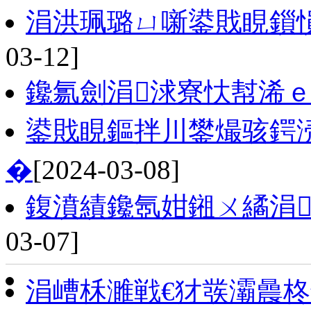
涓洪珮璐ㄩ噺鍙戝睍鎻
03-12]
鑱氱劍涓浗寮忕幇浠ｅ
鍙戝睍鏂拌川鐢熶骇鍔
�
[2024-03-08]
鍑濆績鑱氬姏鎺ㄨ繘涓
03-07]
涓嶆柇濉戦€犲彂灞曟