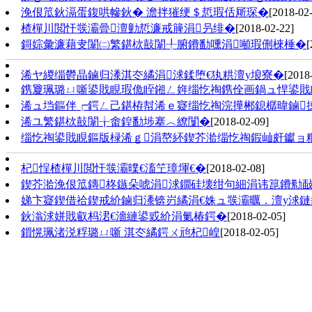
浼佷笟鈥滆蛋鍑哄幓鈥� 澹拌獕绠＄悊瑕佸厛琛�
[2018-02
楂樿川閲忓彂灞曡澶勭悊濂戒簲涓叧绯�
[2018-02-22]
鎶婃彙濂藉叏闈㈡繁鍖栨敼闈╀腑鐨勫嚑涓噸瑕侀棶棰�
[
浠ヤ緵缁欎晶鏀归潻淇冭繘涓浗鍒堕€犱粠澶у埌寮�
[2018
鎸夐珮璐ㄩ噺鍙戝睍瑕佹眰鎺ㄥ姩缁忔祹鎸佺画鍋ュ悍鍙戝
浠ュ垱鏂伴┍鍔ㄥ己鍖栫幇浠ｅ寲缁忔祹浣撶郴鎴樼暐鏀
浠ユ繁鍖栨敼闈╁畬鍠勫埗搴︿繚闅�
[2018-02-09]
缁忔祹鍙戝睍鏂版椂浠ｇ涓嶅紑鍥芥湁缁忔祹鍜屾皯钀ョ
杞悜楂樿川閲忓彂灞曗€滀笁璋堚€�
[2018-02-08]
鍥芥湁浼佷笟鏄柊鏃朵唬涓浗鐗硅壊绀句細涓讳箟鐨勬
娣卞寲鍥借祫鍥戒紒鏀归潻锛岃繘涓€姝ュ彂灞曞．澶у浗
鈥滃浗姘戝叡杩涒€濇縺鍙戜紒涓氭椿鍔�
[2018-02-05]
鎻愰珮渚涚粰璐ㄩ噺 淇冭繘鍔ㄨ兘杞崲
[2018-02-05]