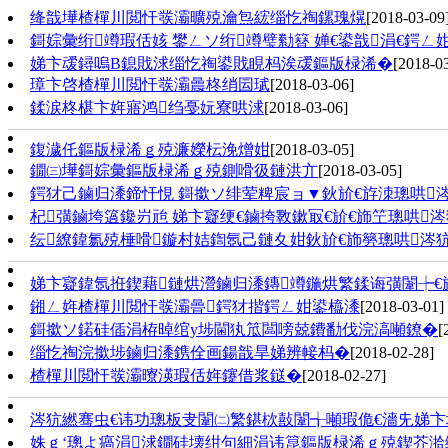
绛戠墷楂樿川閲忓彂灞曠殑瀹炰綋缁忔祹鏍瑰熀
[2018-03-09
鎶婃彙绗竴瑕佸姟 鐢ㄥソ绗竴璧勬簮 婵€鍙戠涓€鍔ㄥ
娣卞叆鐞嗚В鎴戝浗缁忔祹鍙戝睍杩涘叆鏂版椂浠�
[2018-0
璋卞啓楂樿川閲忓彂灞曟柊绡囩珷
[2018-03-06]
鍒涙柊椹卞姩寤鸿绉戞妧寮哄浗
[2018-03-06]
鍑濊仛鏂版椂浠ｇ殑濂嬫枟浼熷姏
[2018-03-05]
鐗㈢墷鎶婃彙鏂版椂浠ｇ殑鍘嗗彶鏈洪亣
[2018-03-05]
鍔犲己鏀归潻鍗忓悓 鎶撳ソ绯荤粺宸ョ▼鈥斺€斿洓璁哄
杞彉鏀垮簻鑱岃兘 娣卞寲绠€鏀挎斁鏉冣€斺€斾笁璁哄
纭繚鍏氱殑棰嗗鏇村姞鍧氬己鏈夊姏鈥斺€斾簩璁哄涔
娣卞寲鍏氬拰鍥藉鏈烘瀯鏀归潻鏄竴鍦烘繁鍒诲彉闈┾€
鎺ㄥ姩楂樿川閲忓彂灞曡鍔犲揩鍔ㄥ姏鍙橀潻
[2018-03-01]
鎶撳ソ鍩硅偛涓栫晫绾у埗閫犱笟闆嗙兢鐨勫伐浣滈噸鐐�
[
缁忔祹浣撳埗鏀归潻鎸佺画鍚戠旱娣辨帹杩�
[2018-02-28]
楂樿川閲忓彂灞曢渶瑕佸姩鑳借浆鎹�
[2018-02-27]
涔犺繎骞虫€讳功璁板叏闈㈡繁鍖栨敼闈╅噸瑕佹€濇兂娣卞
姝ｇ‘璁よ瘑涓浗鐗硅壊绀句細涓讳箟鏂版椂浠ｇ殑鍥芥