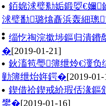
銆婂浗璧勬姤鍛娿€嬭
浗璧勫璐熻矗浜轰細璁
缁忔祹浣撳埗鏂归潰鐨
�
[2019-01-21]
鈥滀笣璺簿绁炩€濅
勭簿绁炲姩鍔�
[2019-01-
鍥借祫鍥戒紒瑕佸湪鏂
鐢�
[2019-01-16]