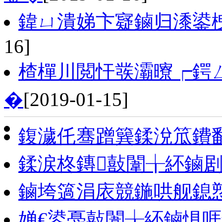
鍏ㄩ潰娣卞寲鏀归潻鍙
16]
楂樿川閲忓彂灞曢┍鍔
�
[2019-01-15]
鍑濊仛骞蹭簨鍒涗笟鐨
鍒涙柊鏄敼闈╁紑鏀
鏀垮簻涓庡競鍦哄舰鎴
婵€鍙戞敼闈╁紑鏀惧