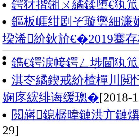
鍔犲揩鎺ㄨ繘鍒堕€犱
鏂板崕绀剧ぞ璇勶細濂
垜浠紒鈥斺€�2019骞
鐫€鍔涙帹鍔ㄥ埗閫犱
淇冭繘鍥戒紒楂樿川閲
娴庝綋绯诲缓璁�
[2018-1
閲嶈鎴樼暐鏈洪亣鏈
29]