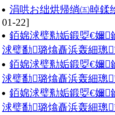
涓哄お绌烘帰绱㈤晫鍒
01-22]
銆婂浗璧勬姤鍛娿€嬭
浗璧勫璐熻矗浜轰細璁
銆婂浗璧勬姤鍛娿€嬭
浗璧勫璐熻矗浜轰細璁
銆婂浗璧勬姤鍛娿€嬭
浗璧勫璐熻矗浜轰細璁