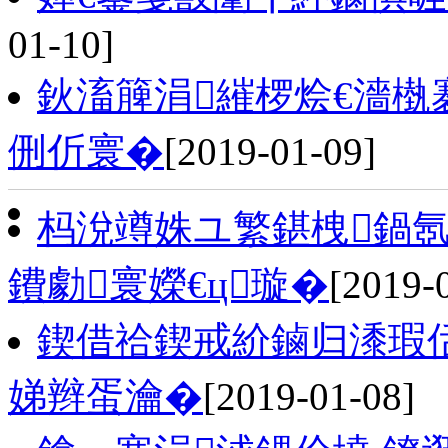
01-10]
鈥滀簲涓繀椤烩€濇
侀伒寰�
[2019-01-09]
杩涗竴姝ユ繁鍖栧鍋
鐨勮寰嬫€ц璇�
[2019-
鍥借祫鍥戒紒鏀归潻瑕佸
娣辫蛋瀹�
[2019-01-08]