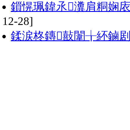
鎻愰珮鍏氶瀵肩粡娴
12-28]
鍒涙柊鏄敼闈╁紑鏀