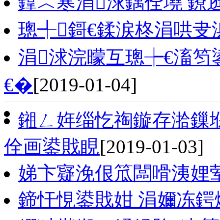
鎿︿寒涓浗鍝佺墝 鐐
璁╃鎶€鍒涙柊涓哄叏
涓浗浣曚互璁┾€滀笉
€�
[2019-01-04]
鎺ㄥ姩缁忔祹鏇存湁鏁
佺画鍙戝睍
[2019-01-03]
娣卞寲浼佷笟闆嗗洟娌
鍗忓悓鍙戝姏 涓嬭冻鍔