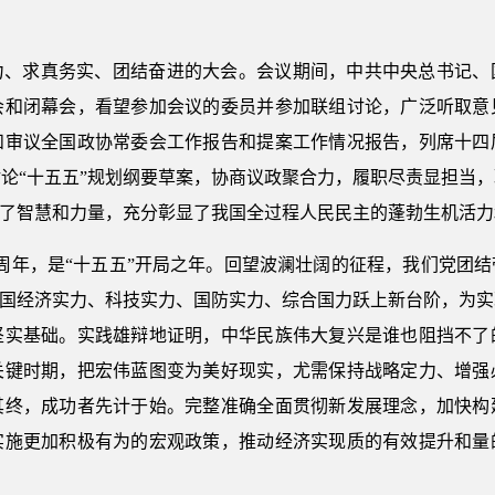
力、求真务实、团结奋进的大会。会议期间，中共中央总书记、
会和闭幕会，看望参加会议的委员并参加联组讨论，广泛听取意
和审议全国政协常委会工作报告和提案工作情况报告，列席十四
论“十五五”规划纲要草案，协商议政聚合力，履职尽责显担当
献了智慧和力量，充分彰显了我国全过程人民民主的蓬勃生机活
105周年，是“十五五”开局之年。回望波澜壮阔的征程，我们党
我国经济实力、科技实力、国防实力、综合国力跃上新台阶，为实现
坚实基础。实践雄辩地证明，中华民族伟大复兴是谁也阻挡不了
关键时期，把宏伟蓝图变为美好现实，尤需保持战略定力、增强
其终，成功者先计于始。完整准确全面贯彻新发展理念，加快构
实施更加积极有为的宏观政策，推动经济实现质的有效提升和量