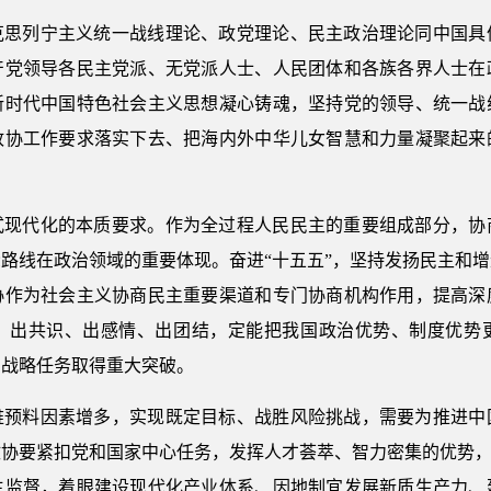
克思列宁主义统一战线理论、政党理论、民主政治理论同中国具
产党领导各民主党派、无党派人士、人民团体和各族各界人士在
新时代中国特色社会主义思想凝心铸魂，坚持党的领导、统一战
政协工作要求落实下去、把海内外中华儿女智慧和力量凝聚起来
式现代化的本质要求。作为全过程人民民主的重要组成部分，协
路线在政治领域的重要体现。奋进“十五五”，坚持发扬民主和
协作为社会主义协商民主重要渠道和专门协商机构作用，提高深
、出共识、出感情、出团结，定能把我国政治优势、制度优势
的战略任务取得重大突破。
难预料因素增多，实现既定目标、战胜风险挑战，需要为推进中
协要紧扣党和国家中心任务，发挥人才荟萃、智力密集的优势，
主监督，着眼建设现代化产业体系、因地制宜发展新质生产力、