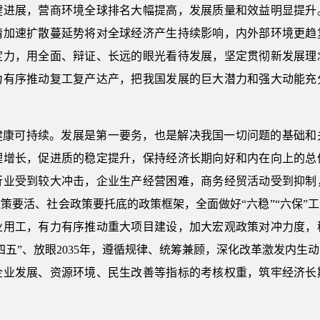
键进展，营商环境全球排名大幅提高，发展质量和效益明显提升
情加速扩散蔓延势将对全球经济产生持续影响，内外部环境更趋
定力，用全面、辩证、长远的眼光看待发展，坚定贯彻新发展理
力有序推动复工复产达产，把我国发展的巨大潜力和强大动能充
。
健康可持续。发展是第一要务，也是解决我国一切问题的基础和
理增长，促进质的稳定提升，保持经济长期向好和内在向上的总
行业受到较大冲击，企业生产经营困难，商务经贸活动受到抑制
策要活、社会政策要托底的政策框架，全面做好“六稳”“六保”
业用工，有力有序推动重大项目建设，加大宏观政策对冲力度，
四五”、放眼2035年，遵循规律、统筹兼顾，深化改革激发内生
企业发展、资源环境、民生改善等指标的考核权重，筑牢经济长