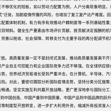
还不够优化的短板，如以劳动力配置为例，人户分离现象明显，
式”迁徙，加剧疫情传播的风险，也增加了复工复产达产难度。
化配置体制机制，有力有序有效推动户籍制度等一系列基础性重
项目倾斜。健全生产要素由市场评价贡献、按贡献决定报酬的机
，完善以税收、社会保障、转移支付为主要手段的再分配调节机
开放。高质量发展一定不是封闭式发展，推动高质量发展离不开
但产业自主可控能力和企业国际竞争力还不够强，在全球供应链
态势，世界经济贸易增长受到严重冲击，在计算机、半导体、汽
风险。对此，要密切跟踪分析国际疫情走势，坚持分类分区施策
运畅通。坚定实施互利共赢开放战略，更广更深地参与国际分工
到中国创造、中国产量到中国质量、中国产品到中国品牌的跃升
则等制度型开放转变，进一步扩大利用外资，缩减外商投资准入