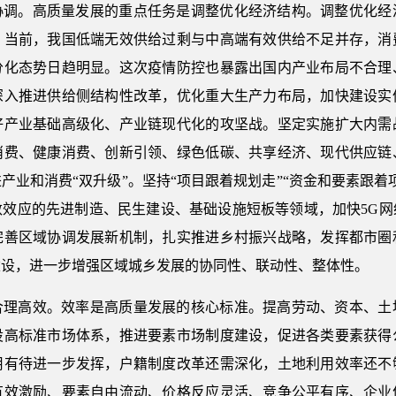
协调。高质量发展的重点任务是调整优化经济结构。调整优化经
。当前，我国低端无效供给过剩与中高端有效供给不足并存，消
分化态势日趋明显。这次疫情防控也暴露出国内产业布局不合理
深入推进供给侧结构性改革，优化重大生产力布局，加快建设实
好产业基础高级化、产业链现代化的攻坚战。坚定实施扩大内需
消费、健康消费、创新引领、绿色低碳、共享经济、现代供应链
产业和消费“双升级”。坚持“项目跟着规划走”“资金和要素跟着
数效应的先进制造、民生建设、基础设施短板等领域，加快5G网
完善区域协调发展新机制，扎实推进乡村振兴战略，发挥都市圈
建设，进一步增强区域城乡发展的协同性、联动性、整体性。
合理高效。效率是高质量发展的核心标准。提高劳动、资本、土
设高标准市场体系，推进要素市场制度建设，促进各类要素获得
用有待进一步发挥，户籍制度改革还需深化，土地利用效率还不
有效激励、要素自由流动、价格反应灵活、竞争公平有序、企业