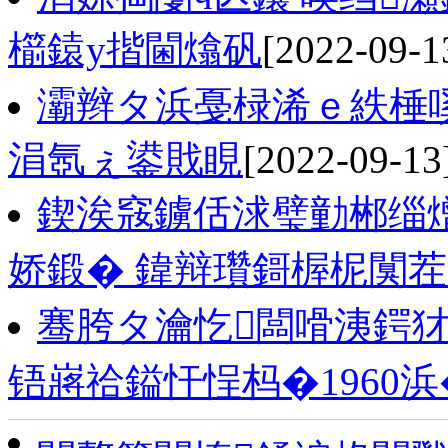
櫤鎱у揩閫熻矾
[2022-09-1
灞辫タ浜戞椂浠ｅ紩棰
涓氬ぇ鍙戝睍
[2022-09-13
鍥涘窛鐪佸浗璧勭郴缁
娇鍛� 鍏辩瓚鎶楃柅闃
骞胯タ瀹忔闆嗗洟鍔犲
铻嶈祫鎰忓悜杩�1960浜