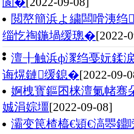
閬�
[2022-09-08]
閲嶅簡浜よ繍闆嗗洟绉
缁忔祹鍦堝缓璁�
[2022-0
澶╂触浜ф潈绉戞妧鍒涙
诲熀鏈缓鎴�
[2022-09-0
婀栧寳鏂囨梾澶氭帾骞
娍涓婃壃
[2022-09-08]
灞变笢楂橀€熲€滈瞾鐤