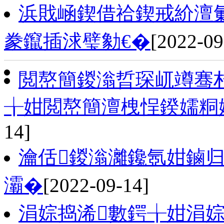
浜戝崡鍥借祫鍥戒紒澶氭
豢鑹插浗璧勨€�
[2022-09
閲嶅簡鍐滃晢琛屼竴骞村
╁姏閲嶅簡澶栧悜鍨嬬粡
14]
瀹佸鍐滃灕鑱氬姏鏀归
灞�
[2022-09-14]
涓婃捣浠數鍔╁姏涓