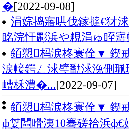
�
[2022-09-08]
涓婃捣寤哄伐鎵撻€犲浗
眳浣忓彲浜や粯涓ゅ眰寤
銆愬杩涙柊寰佺▼ 鍥
涙帹鍔ㄥ浗璧勫浗浼侀珮
嶆柇澧�...
[2022-09-07]
銆愬杩涙柊寰佺▼ 鍥
ф姇闆嗗洟10骞磋祫浜ф€婚