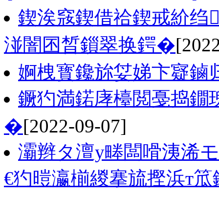
鍥涘窛鍥借祫鍥戒紒绉
湴闇囨晳鎻翠换鍔�
[2022
婀栧寳鑱旀姇娣卞寲鏀
鐝犳満鍩庨檯閲戞捣鐗
�
[2022-09-07]
灞辫タ澶у畻闆嗗洟浠モ
€犳暟瀛椾緵搴旈摼浜т