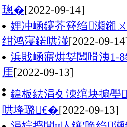
璁�
[2022-09-14]
娌冲崡鑳芥簮绉瀬鎺
绀鸿寖鍩哄湴
[2022-09-14
浜戝崡寤烘姇闆嗗洟1-8
厓
[2022-09-13]
鍏板紶涓夊洓绾块搧璺
哄埄璐€�
[2022-09-13]
涓婃捣闅ч亾鑲′唤绉