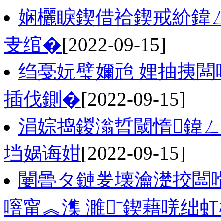
娴欐睙鍥借祫鍥戒紒鍏
叏绾�
[2022-09-15]
绉戞妧璧嬭兘 娌抽挗闆
插伐鍘�
[2022-09-15]
涓婃捣鍐滃晢閾惰鍏ㄥ
垱娲诲姏
[2022-09-15]
闄曡タ鏈夎壊瀹濋挍闆
噾甯︽潗 濉ˉ鍥藉唴绌