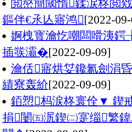
閲嶅簡閾惰鍒涙柊閲
鏂伴€氶亾寤鸿
[2022-09-
婀栧寳瀹忔嘲闆嗗洟鍔
插彂灞�
[2022-09-09]
瀹佸寤烘姇鑱氱劍涓昏
績寮轰紒
[2022-09-09]
銆愬杩涙柊寰佺▼ 鍥
捐闄㈤泦鍥㈡寔缁繁鍏