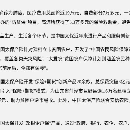
所被确诊为肺癌，医疗费用总额将近19万元，自费部分7万多元，
办的“防贫保”项目，高连所获得了5.3万多元的保险救助金，避
覆盖生产、生活各个环节，是中国太保近年来进行产品和服务创
国太保产险针对建档立卡贫困农户，开发了“中国农民风险保障计
式，覆盖各类天灾风险；“太爱农”贫困农户保障计划则涵盖农民
房前屋后，全都有保障”。
国太保产险开发“保险+期货”创新产品20余款，总保费突破3亿
引入“保险+期货”模式，为山东省菏泽市巨野县逾1.6万名建档
7万元，助力贫困户逆市稳收。此外，中国太保产险联合安信农
国太保开发“政银企户保”产品，通过“政府、银行、农企、农户