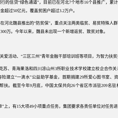
的信贷“绿色通道”，目前已在河北7个地市16个县推广，累计
金超过50亿元，覆盖贫困户超过3.2万户。
在河北魏县推出的“防贫保”，重点关注两类临贫、易贫特殊人
300万。今年以来，魏县未出现一个新增返贫、致贫对象。
”关爱活动、“三区三州”青年金融干部培训班等项目，为智力扶
阿克苏、青海果洛和四川凉山州3所职业技术学校建立校企合作关
险建立“一滴水”公益助学基金，首期捐建29所爱心图书室、资
准帮扶。截至今年9月底，中国太保共向26个省区市派驻209名
清单”上，有15大项49小项重点任务，集团要求各责任单位对任