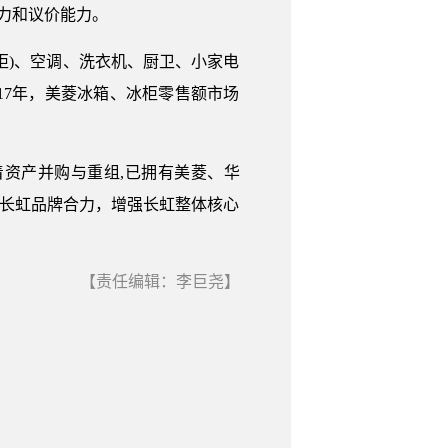
拓力和议价能力。
柜)、空调、洗衣机、厨卫、小家电
17年，美菱冰箱、冰柜零售额市场
资产并购与重组,已拥有美菱、华
造长虹品牌合力，增强长虹整体核心
【责任编辑：李巨尧】