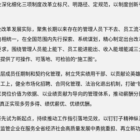
业深化细化三项制度改革立标尺、明路径、定规范，以制度创新
业改革发展实际，聚焦长期以来存在的管理人员下不去、员工流
向相统一，在全国范围内先行探索、系统谋划，精心制定出台改
要求，围绕管理人员能上能下、员工能进能出、收入能增能减三
提供了可操作、可落地、可检验的“施工图”。
层成员任期制和契约化管理，树立凭实绩用干部、以贡献论英雄
工上，健全市场化招聘、合同化管理、法治化退出机制，打破“
以岗位价值为依据、以业绩贡献为导向的管理体系，推动薪酬分
，真正实现多劳多得、绩优薪优、优绩优酬。
行先试为新起点，持续推动工作指引落地见效，以钉钉子精神纵
领监管企业在服务全省经济社会高质量发展中勇挑重担、再立新