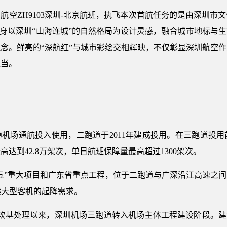
航空ZH9103深圳-北京航班，执飞本次首航任务的是由深圳市
机身以深圳“山海连城”的自然格局为设计灵感，融合城市地标与
念。鲜亮的“深航红”与城市彩绘交相辉映，不仅彰显深圳航空
担当。
伴随机场通航投入使用，二跑道于2011年建成投用。在三跑道投
达到42.8万架次，单日航班保障量最高超过1300架次。
五”重大项目和广东省重点工程，位于二跑道与广深沿江高速之间，
类大型客机的起降需求。
陆及软基处理以来，深圳机场三跑道转入机场主体工程建设阶段。建