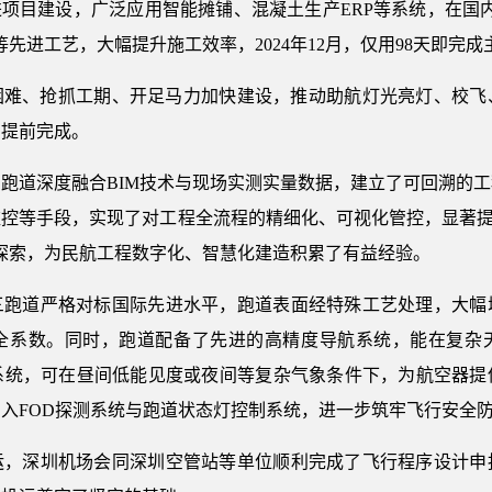
进项目建设，广泛应用智能摊铺、混凝土生产ERP等系统，在国
先进工艺，大幅提升施工效率，2024年12月，仅用98天即完
服困难、抢抓工期、开足马力加快建设，推动助航灯光亮灯、校
划提前完成。
跑道深度融合BIM技术与现场实测实量数据，建立了可回溯的
等手段，实现了对工程全流程的精细化、可视化管控，显著提升施工质
探索，为民航工程数字化、智慧化建造积累了有益经验。
三跑道严格对标国际先进水平，跑道表面经特殊工艺处理，大幅
全系数。同时，跑道配备了先进的高精度导航系统，能在复杂
系统，可在昼间低能见度或夜间等复杂气象条件下，为航空器提
入FOD探测系统与跑道状态灯控制系统，进一步筑牢飞行安全
运，深圳机场会同深圳空管站等单位顺利完成了飞行程序设计申