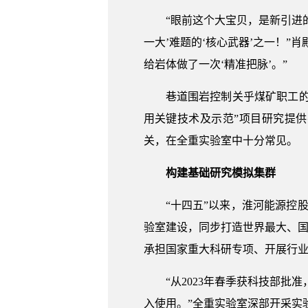
“眼前这个大宝贝，是新引进
一大’难题的‘核心武器’之一！
给岩体做了一次‘精准把脉’。”
巷道围岩控制关乎煤矿职工的
用关键技术及示范”项目研究提供
关，在全重实验室中十分常见。
构建基础研究模拟集群
“十四五”以来，淮河能源控
验室建设，同步打造世界最大、国
承担国家重大科研专项、开展行
“从2023年春季获科技部批
入使用。”全重实验室深部开采实