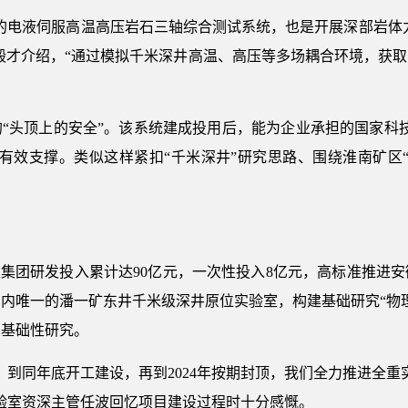
的电液伺服高温高压岩石三轴综合测试系统，也是开展深部岩体
”肖殿才介绍，“通过模拟千米深井高温、高压等多场耦合环境，获
“头顶上的安全”。该系统建成投用后，能为企业承担的国家科
有效支撑。类似这样紧扣“千米深井”研究思路、围绕淮南矿区
股集团研发投入累计达90亿元，一次性投入8亿元，高标准推进
内唯一的潘一矿东井千米级深井原位实验室，构建基础研究“物
业基础性研究。
准，到同年底开工建设，再到2024年按期封顶，我们全力推进全
验室资深主管任波回忆项目建设过程时十分感慨。