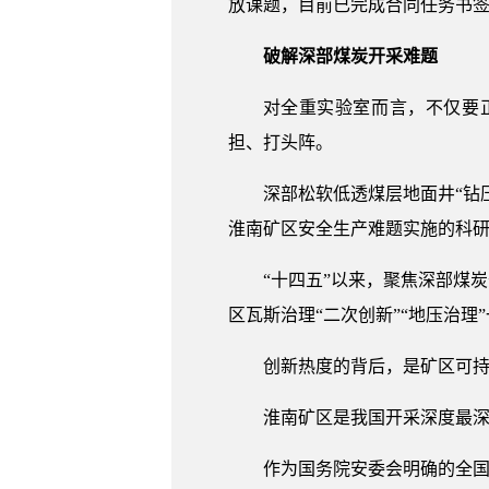
放课题，目前已完成合同任务书
破解深部煤炭开采难题
对全重实验室而言，不仅要
担、打头阵。
深部松软低透煤层地面井“钻
淮南矿区安全生产难题实施的科研
“十四五”以来，聚焦深部煤
区瓦斯治理“二次创新”“地压治
创新热度的背后，是矿区可持
淮南矿区是我国开采深度最
作为国务院安委会明确的全国