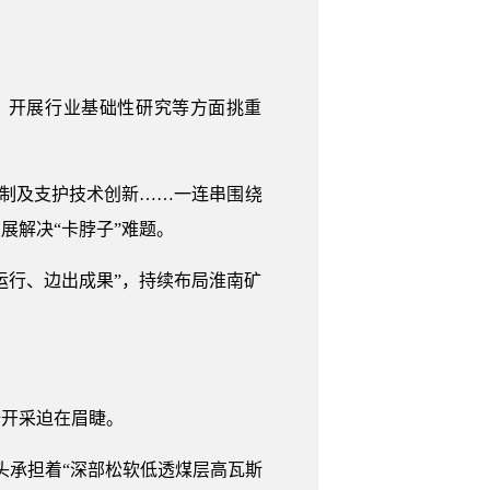
、开展行业基础性研究等方面挑重
控制及支护技术创新……一连串围绕
展解决“卡脖子”难题。
运行、边出成果”，持续布局淮南矿
全开采迫在眉睫。
头承担着“深部松软低透煤层高瓦斯