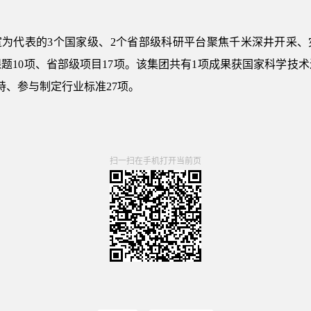
室为代表的3个国家级、2个省部级科研平台聚焦千米深井开采、
题10项、省部级项目17项。该集团共有1项成果获国家科学技术
持、参与制定行业标准27项。
扫一扫在手机打开当前页