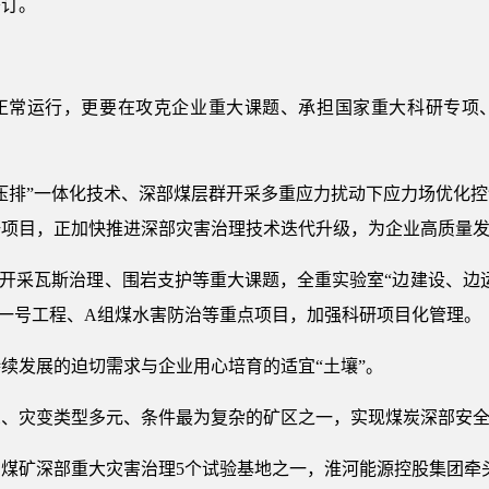
签订。
正常运行，更要在攻克企业重大课题、承担国家重大科研专项
压排”一体化技术、深部煤层群开采多重应力扰动下应力场优化
项目，正加快推进深部灾害治理技术迭代升级，为企业高质量发
炭开采瓦斯治理、围岩支护等重大课题，全重实验室“边建设、边
理”一号工程、A组煤水害防治等重点项目，加强科研项目化管理。
续发展的迫切需求与企业用心培育的适宜“土壤”。
深、灾变类型多元、条件最为复杂的矿区之一，实现煤炭深部安
煤矿深部重大灾害治理5个试验基地之一，淮河能源控股集团牵