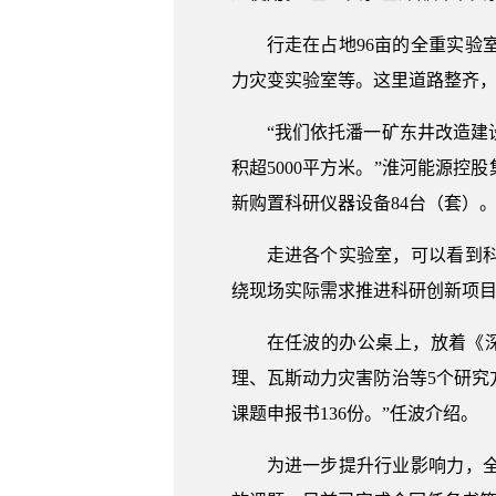
行走在占地96亩的全重实
力灾变实验室等。这里道路整齐
“我们依托潘一矿东井改造
积超5000平方米。”淮河能源控
新购置科研仪器设备84台（套）
走进各个实验室，可以看到
绕现场实际需求推进科研创新项
在任波的办公桌上，放着《
理、瓦斯动力灾害防治等5个研
课题申报书136份。”任波介绍。
为进一步提升行业影响力，全