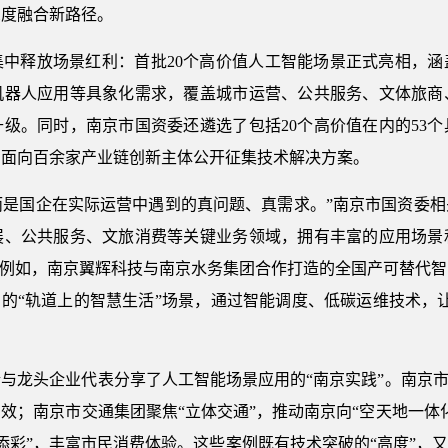
深度融合新路径。
集中释放场景红利：首批20个高价值人工智能场景正式亮相，涵
机器人应用等具象化需求，覆盖城市运营、公共服务、文体旅商
级。同时，南京市国资委还遴选了包括20个高价值在内的53
，面向百余家产业链创新主体公开征集技术解决方案。
，而是国企在实际运营中遇到的真问题、真需求。”南京市国资委
展、公共服务、文旅消费等关键业务领域，拥有丰富的应用场景
。例如，南京翼辉科技与南京水务集团合作打造的全国产可替代
团的“轨道上的智慧生活”场景，通过智能调度、低碳运维技术，
与龙头企业代表分享了人工智能场景应用的“南京实践”。南京市
效；南京市交通集团聚焦“立体交通”，推动南京向“空天地一体
添彩”，丰富市民消费体验。这些案例既有技术突破的“高度”，