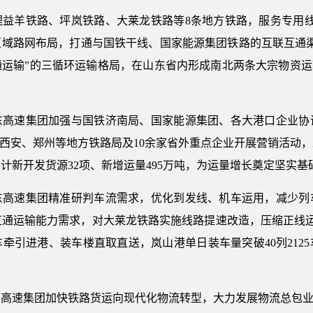
益羊铁路、坪岚铁路、大莱龙铁路等8条地方铁路，服务专用线3
区域路网布局，打通与国铁干线、国家能源集团铁路的互联互通渠
运输”的三循环运输格局，在山东省内形成南北两条大宗物资运
东高速集团加强与国铁济南局、国家能源集团、各大港口企业协
、西安、郑州等地方铁路局及10余家省外重点企业开展营销活动
计新开发货源32项、新增运量495万吨，为运量增长奠定坚实基
东高速集团精准研判车流需求，优化到发线、机车运用，减少列
直通运输能力需求，对大莱龙铁路实施线路提速改造，压缩正线运
牵引进港、装车楼直取直送，岚山港单日装车量突破40列212
高速集团加快铁路货运向现代化物流转型，大力发展物流总包业