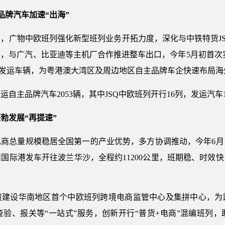
品牌汽车加速“出海”
，广物中欧班列强化新型班列业务开拓力度，深化与中铁特货J
，与广汽、比亚迪等主机厂合作推进整车出口，今年5月初首次实
模式发运车辆，为粤港澳大湾区及周边地区自主品牌车企快速布局
自主品牌汽车2053辆，其中JSQ中欧班列开行16列，发运汽车1
勃发展“再提速”
商总量规模稳居全国第一的产业优势，多方协调推动，今年6月
国际港发车开往波兰华沙，全程约11200公里，班期稳、时效
资建设华南地区首个中欧班列跨境电商监管中心及集拼中心，为
验、报关等“一站式”服务，创新开行“普货+电商”混编班列