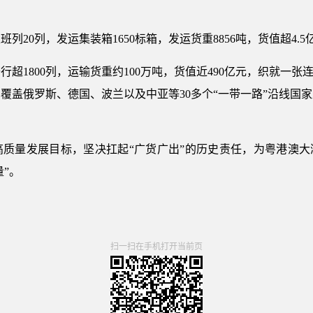
列20列，发运集装箱1650标箱，发运货重8856吨，货值超4.5
1800列，运输货重约100万吨，货值近490亿元，织就一张连结
覆盖俄罗斯、德国、波兰以及中亚等30多个“一带一路”沿线国
质量发展目标，坚决扛起“广货广出”的历史责任，为粤港澳大
量”。
扫一扫在手机打开当前页