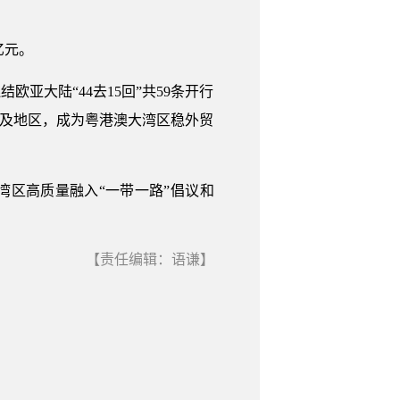
亿元。
欧亚大陆“44去15回”共59条开行
家及地区，成为粤港澳大湾区稳外贸
湾区高质量融入“一带一路”倡议和
【责任编辑：语谦】