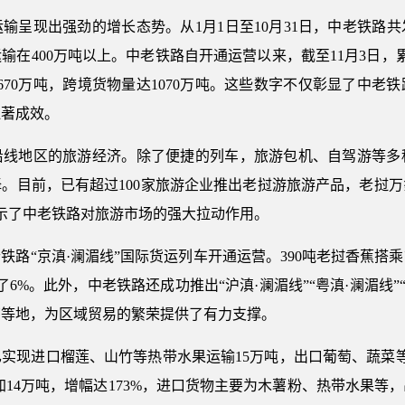
输呈现出强劲的增长态势。从1月1日至10月31日，中老铁路共
运输在400万吨以上。中老铁路自开通运营以来，截至11月3日
4670万吨，跨境货物量达1070万吨。这些数字不仅彰显了中
显著成效。
沿线地区的旅游经济。除了便捷的列车，旅游包机、自驾游等多
。目前，已有超过100家旅游企业推出老挝游旅游产品，老挝
示了中老铁路对旅游市场的强大拉动作用。
老铁路“京滇·澜湄线”国际货运列车开通运营。390吨老挝香蕉
6%。此外，中老铁路还成功推出“沪滇·澜湄线”“粤滇·澜湄线”
南等地，为区域贸易的繁荣提供了有力支撑。
已实现进口榴莲、山竹等热带水果运输15万吨，出口葡萄、蔬菜
加14万吨，增幅达173%，进口货物主要为木薯粉、热带水果等