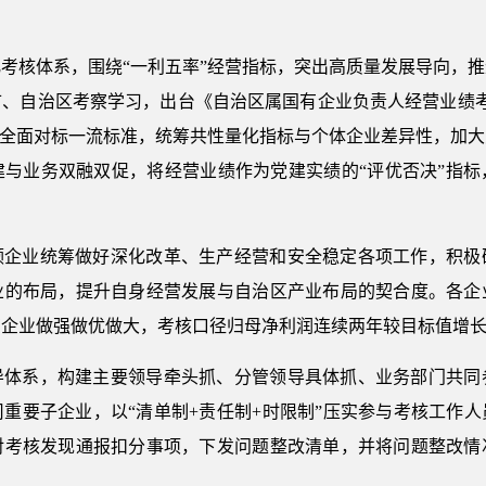
考核体系，围绕“一利五率”经营指标，突出高质量发展导向，
市、自治区考察学习，出台《自治区属国有企业负责人经营业绩
，全面对标一流标准，统筹共性量化指标与个体企业差异性，加
建与业务双融双促，将经营业绩作为党建实绩的“评优否决”指标
领企业统筹做好深化改革、生产经营和安全稳定各项工作，积极
业的布局，提升自身经营发展与自治区产业布局的契合度。各企
企业做强做优做大，考核口径归母净利润连续两年较目标值增长2
导体系，构建主要领导牵头抓、分管领导具体抓、业务部门共同
重要子企业，以“清单制+责任制+时限制”压实参与考核工作
对考核发现通报扣分事项，下发问题整改清单，并将问题整改情