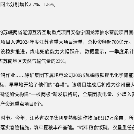
，同比分别增长2.7%、1.8%。
苏皖两省能源互济互助重点项目安徽宁国龙潭抽水蓄能项目喜
项目入选2024年度江苏省重大项目清单，总投资额超700亿
建设稳步推进，煤电兜底能力大幅跃升。数据显示，一季度累计发
，占苏南地区天然气输气量的23%。
作业……徐矿集团下属垞电公司200兆瓦磷酸铁锂电化学储能
目标，早早地开始了他们的“春耕”。该项目建成后将成为徐州最
围绕加快构建“一核两极”新发展格局，全集团发电量、外煤入苏
产资源重点项目6个。
节。今年，江苏省农垦集团夏熟粮油作物面积117万余亩，所属
落实春管措施，筑牢夏粮丰产基础。“端牢粮食饭碗，农垦重任