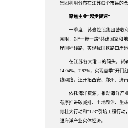
集团利用分布在江苏62个市县的
聚焦主业“起步提速”
一季度，苏豪控股集团营收和利
亮眼，对“一带一路”共建国家和地
岸回程线路，实现我国铁路口岸
在江苏各大港口的码头，货轮云
14.04%、7.82%，实现首
线网络，还开拓西安、郑州、济南
依托海洋资源，推动海洋产业蓬
有序推进碳减排、土地整治、生态
育壮大行动和“123”引培工程
强海洋产业实体经济。