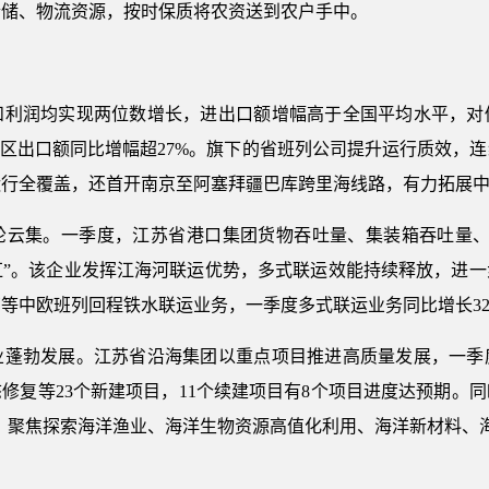
仓储、物流资源，按时保质将农资送到农户手中。
润均实现两位数增长，进出口额增幅高于全国平均水平，对
区出口额同比增幅超27%。旗下的省班列公司提升运行质效，连
运行全覆盖，还首开南京至阿塞拜疆巴库跨里海线路，有力拓展
集。一季度，江苏省港口集团货物吞吐量、集装箱吞吐量、装卸
季“开门红”。该企业发挥江海河联运优势，多式联运效能持续释放，
等中欧班列回程铁水联运业务，一季度多式联运业务同比增长32.
勃发展。江苏省沿海集团以重点项目推进高质量发展，一季
修复等23个新建项目，11个续建项目有8个项目进度达预期。
行动，聚焦探索海洋渔业、海洋生物资源高值化利用、海洋新材料、