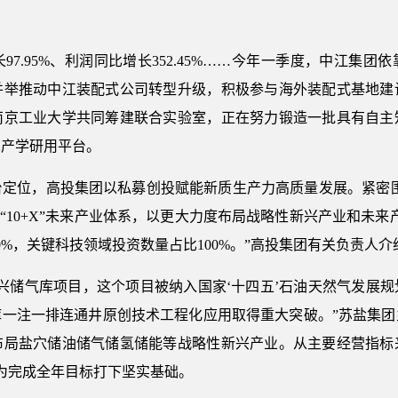
.95%、利润同比增长352.45%……今年一季度，中江集团
并举推动中江装配式公司转型升级，积极参与海外装配式基地建
南京工业大学共同筹建联合实验室，正在努力锻造一批具有自主
术产学研用平台。
，高投集团以私募创投赋能新质生产力高质量发展。紧密围绕江
以及“10+X”未来产业体系，以更大力度布局战略性新兴产业和未
%，关键科技领域投资数量占比100%。”高投集团有关负责人介
储气库项目，这个项目被纳入国家‘十四五’石油天然气发展规
库一注一排连通井原创技术工程化应用取得重大突破。”苏盐集团
布局盐穴储油储气储氢储能等战略性新兴产业。从主要经营指标
元，为完成全年目标打下坚实基础。