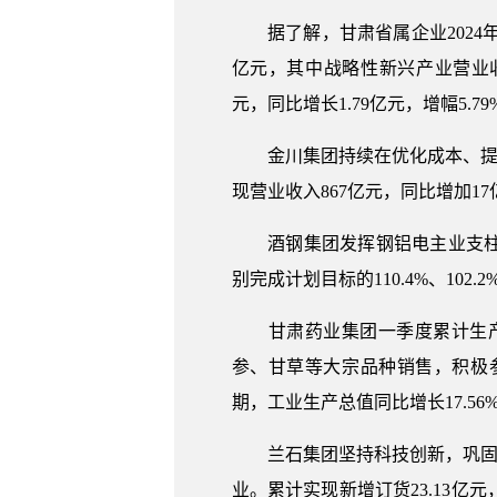
据了解，甘肃省属企业2024年一季度
亿元，其中战略性新兴产业营业收入13
元，同比增长1.79亿元，增幅5.79
金川集团持续在优化成本、提高工
现营业收入867亿元，同比增加17
酒钢集团发挥钢铝电主业支柱作
别完成计划目标的110.4%、102
甘肃药业集团一季度累计生产宣肺止
参、甘草等大宗品种销售，积极参
期，工业生产总值同比增长17.56%
兰石集团坚持科技创新，巩固夯
业。累计实现新增订货23.13亿