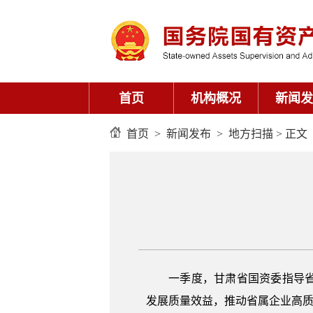
首页
机构概况
新闻发
首页
>
新闻发布
>
地方扫描
> 正文
一季度，甘肃省国资委指导省属
发展质量效益，推动省属企业高质