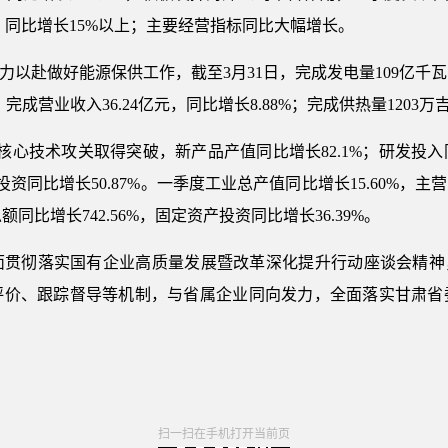
元，同比增长15%以上；主要经营指标同比大幅增长。
赴做好能源保供工作，截至3月31日，完成发电量109亿千瓦时
%；完成营业收入36.24亿元，同比增长8.88%；完成供热量1203万
技术攻关取得突破，新产品产值同比增长82.1%；研发投入同比
资同比增长50.87%。一季度工业总产值同比增长15.60%，主营
额同比增长742.56%，固定资产投资同比增长36.39%。
彻落实国有企业高质量发展暨改革深化提升行动座谈会精神，
评价、跟踪督导等机制，与省属企业同向发力，全面落实甘肃省
。
扫一扫在手机打开当前页