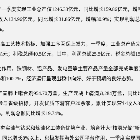
实现工业总产值1246.33亿元，同比增长159.86亿元，增幅14
4.96亿元，同比增长31.86亿元，增幅30.9%；实现利润总额
%。
艺技术指标、加强工序互保上发力，一季度，工业总产值完成6
亿元；利税总额40.5亿元，其中，利润总额25.5亿元，税金总额1
用，铁钢材、铝产品、发电量等主要产品产量全部完成季度
.2%和100.7%，经济运行呈现出稳中向好、好于预期的良好态势。
嗽合剂954.70万盒，生产元胡止痛滴丸284万盒，同比增
与省级招标，开发优质下游客户20余家，累计实现营业收入3
，利润总额同比增长19.74%。
实油气钻采和炼油化工装备优势产业，培育壮大“核氢光储”新
元，同比增长8%以上，积极发挥海外公司平台作用，一季度实现国