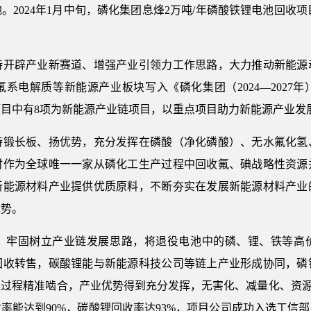
2024年1月中旬，磷化集团息烽2万吨/年磷酸铁锂电池回收项
辟产业新赛道、增强产业引领力工作思路，大力推动新能源
系电解质等新能源产业板块写入《磷化集团（2024—2027
点项目中有8项为新能源产业链项目，以重点项目助力新能源产业发
长板、扬优势，充分发挥在磷酸（净化磷酸）、无水氟化氢
时作为全球唯一一家从磷化工生产过程中回收氟、碘战略性资源
新能源材料产业提供优质原料，不断夯实在发展新能源材料产业
优势。
牢固树立产业链发展思路，将退役电池中的磷、锂、铁等高价
回收转售，碳酸锂能与新能源科技公司等链上产业形成协同，磷
过程精准啮合，产业优势得到充分发挥，无害化、减量化、资源
率能达到90%，碳酸锂回收率达93%，项目公司成功入选工信