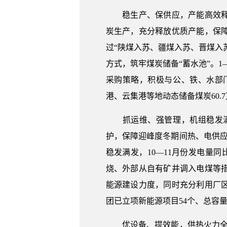
稳生产、保供应，产能高效释放
炭生产，充分释放优质产能，保
过“陕煤入苏、疆煤入苏、晋煤入
方式，筑牢煤炭储备“蓄水池”。1
采购策略，积极与公、铁、水部
港、云集港等地动态储备煤炭60.
抓运维、强管理，机组稳发满
护，保障迎峰度冬期间热、电供
稳发满发，10—11月份发电量
烧、外部从自有矿井调入电煤等
能源建设力度，同时充分利用厂
团已立项新能源项目54个、总容量
优设备、提效能，供热火力全开