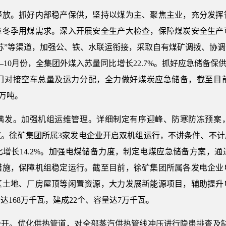
。抓好内部稳产保供，坚持以煤为主、聚焦主业，充分发挥
障冬季用煤需求。深入开展安全生产大检查，保障煤炭安全生产
苏”等渠道，加强公、铁、水联运衔接，采取自有煤矿调拨、协
—10月份，全集团外煤入苏量同比增长22.7%。抓好应急储备保
门对接空车总量及运力分配，全力做好煤炭应急储备，截至目
7万吨。
发。加强机组运维管理。详细制定有序迎峰、防寒防冻预案，
应。徐矿集团所属3家发电企业开启双机组运行，不讲条件、不计
同比增长14.2%。加强电煤储备力度，制定电煤应急储备方案，
措施，保障机组稳定运行。截至目前，徐矿集团所属各发电企业电
区土地、厂房屋顶等闲置资源，大力发展新能源项目，辅助提升
达168万千瓦，建成22个、容量达7万千瓦。
。优化供热管道，对全部蒸汽供热管线冲压进行隐患排查及缺