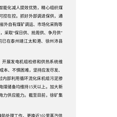
智能化减人提效优势，精心组织煤
可控在控。抓好外部调进保供，通
调省外自有煤矿调运、市场化采购等
供，采取“保日供、抢周供、争月供”
前已在泰州靖江太和港、徐州沛县
开展发电机组检修和供热系统维
成本、不惧困难，坚持应发尽发、
通过内部利用循环流化床机组污泥掺
煤储备均维持15天以上。加大新
电力供应能力。截至目前，徐矿集
陷处理工作，更换近3公里蒸汽供