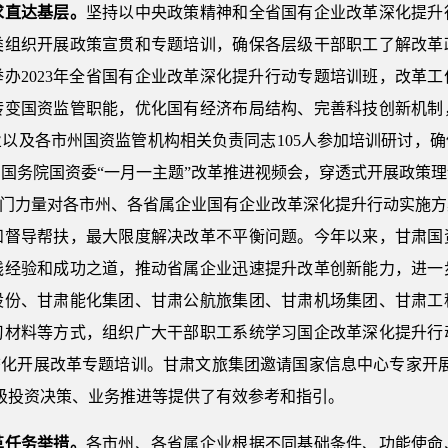
求直达基层。
坚持以中央政策精神和全省国有企业改革深化提升
类组织开展政策宣贯和专题培训，确保各层级干部职工了解改革
办2023年全省国有企业改革深化提升行动专题培训班，改革
转变国资监管职能，优化国有经济布局结构、完善科技创新机制
业以及各市州国资监管机构相关负责同志105人参加培训研讨，
国务院国资委“一月一主题”改革推进视频会，穿透式开展政策
专门力量对各市州、各省属企业国有企业改革深化提升行动实施
和督导帮扶，最大限度解决改革不平衡问题。今年以来，甘肃国
践经验和成功之道，推动省属企业迅速提升改革创新能力，进一
股份、甘肃能化集团、甘肃公航旅集团、甘肃机场集团、甘肃工
习材料等方式，组织广大干部职工系统学习国企改革深化提升行
态化开展改革专题培训。甘肃文旅集团邀请国家信息中心专家开
级投资决策、业务推进等提供了有效参考和指引。
革任务举措。
各市州、各省属企业根据不同基础条件、功能使命