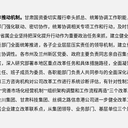
作推动机制。
甘肃国资委切实履行牵头抓总、统筹协调工作职能
部门强化联动、密切协作，统筹协调相关专项工作和行动，及时
省属企业坚持把深化提升行动作为重要政治任务来抓，建立健全
责部门全面统筹推进，各子企业层层压实责任的领导机制，建立
性协调性。各市州及兰州新区党委、政府主要负责同志亲自召集
案，深入研究部署本地区重点改革任务和具体措施路径，全面凝
主任、班子成员为委员、各职能部门负责人共同参与的全面深化
第三方咨询机构对公司改革工作进行系统诊断评估，有针对性制
”“完善市场化经营机制”“组织架构调整和工作流程再造”三个改
金川集团、甘肃科技集团、丝绸之路信息港公司进一步健全改革
属企业建立改革联系点，从集团领导、业务部门、基层单位三个