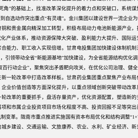
无死角”的基础上，找准改革深化提升的着力点和突破口，系统谋
到自选动作突出重点“有灵魂”。金川集团以建设世界一流企业
镍铜和贵金属向精深加工转型，积极布局动力电池新能源产业，
代化产业体系，推动资源保障大突破、盈利能力大提升、国际运营
综合能力、职工收入实现倍增。甘肃电投集团加快建设体制机制
，引领带动全省“新能源基地”加快建设，为全省能源结构优化
双百行动企业”，聚焦突出矛盾靶向攻关，在优化公司治理、健
在新一轮改革中打造改革样板。甘肃药业集团重点聚焦产业布局
、企业价值创造等方面深化提升，以重点领域创新突破带动改革
一轮改革的重要抓手，盘活存量资产，优化资源配置，塑造新的
弱项和市属企业投资项目市场化程度不高、投资回报不足等突出
制变革。陇南市重点推进实施国有资本布局优化和结构调整“1+
向城乡建设、交通运输、文旅康养、农业、水利、矿业经济、新