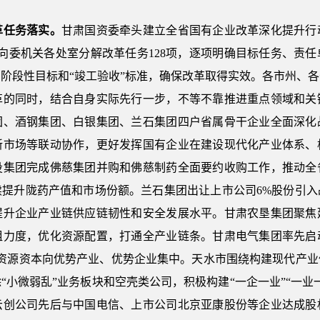
革任务落实。
甘肃国资委牵头建立全省国有企业改革深化提升行
，向委机关各处室分解改革任务128项，逐项明确目标任务、责
阶段性目标和“竣工验收”标准，确保改革取得实效。各市州、
革的同时，结合自身实际先行一步，不等不靠推进重点领域和关
团、酒钢集团、白银集团、兰石集团四户省属骨干企业全面深化
新市场等联动协作，更好发挥国有企业在建设现代化产业体系、
投集团完成佛慈集团并购和佛慈制药全面要约收购工作，推动全
续提升陇药产值和市场份额。兰石集团出让上市公司6%股份引入
提升企业产业链供应链韧性和安全发展水平。甘肃农垦集团聚焦
组力度，优化资源配置，打通全产业链条。甘肃电气集团率先启
部资源资本向优势产业、优势企业集中。天水市围绕构建现代产业
“小微弱乱”业务板块和空壳类公司，积极构建“一企一业”“一业
云创公司先后与中国电信、上市公司北京亚康股份等企业达成股