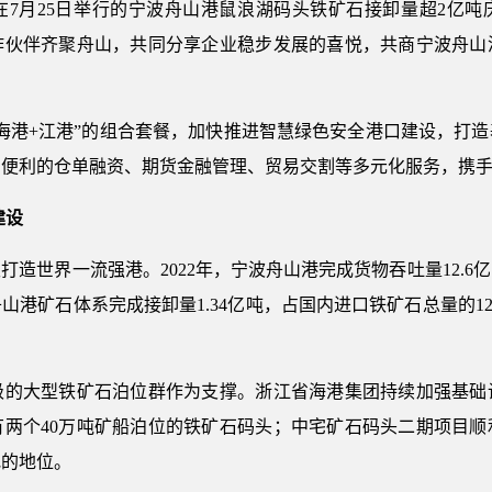
月25日举行的宁波舟山港鼠浪湖码头铁矿石接卸量超2亿吨
作伙伴齐聚舟山，共同分享企业稳步发展的喜悦，共商宁波舟山
港+江港”的组合套餐，加快推进智慧绿色安全港口建设，打造
加便利的仓单融资、期货金融管理、贸易交割等多元化服务，携
建设
世界一流强港。2022年，宁波舟山港完成货物吞吐量12.6亿
舟山港矿石体系完成接卸量1.34亿吨，占国内进口铁矿石总量的
大型铁矿石泊位群作为支撑。浙江省海港集团持续加强基础
有两个40万吨矿船泊位的铁矿石码头；中宅矿石码头二期项目顺
地的地位。