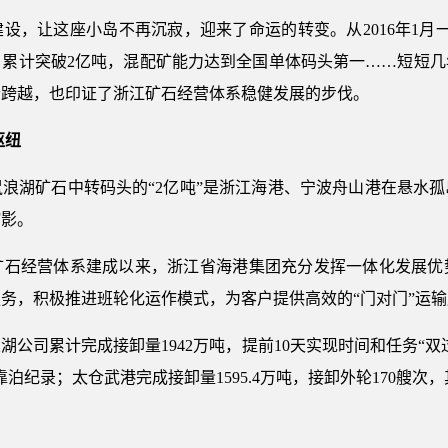
让这座小岛不再沉寂，迎来了命运的转变。从2016年1月一阶
年6月累计突破2亿吨，混配矿能力达到全国单体码头第一……短短
个跨越，也印证了浙江矿石经营体系稳健发展的步伐。
枢纽
湖矿石中转码头的“2亿吨”是浙江海港、宁波舟山港在悬水孤
缩影。
经营体系建成以来，浙江省海港集团充分发挥一体化发展优
务，积极推进班轮化运作模式，为客户提供高效的“门对门”运
司累计完成接卸量1942万吨，提前10天实现时间和任务“双过
泊纪录；太仓武港完成接卸量1595.4万吨，接卸外轮170艘次，