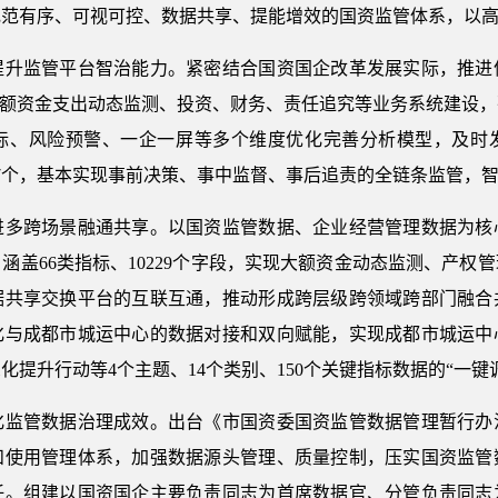
规范有序、可视可控、数据共享、提能增效的国资监管体系，以
监管平台智治能力。紧密结合国资国企改革发展实际，推进
大额资金支出动态监测、投资、财务、责任追究等业务系统建设
标、风险预警、一企一屏等多个维度优化完善分析模型，及时
7个，基本实现事前决策、事中监督、事后追责的全链条监管，
跨场景融通共享。以国资监管数据、企业经营管理数据为核
，涵盖66类指标、10229个字段，实现大额资金动态监测、产权
据共享交换平台的互联互通，推动形成跨层级跨领域跨部门融合
化与成都市城运中心的数据对接和双向赋能，实现成都市城运中
提升行动等4个主题、14个类别、150个关键指标数据的“一键调
管数据治理成效。出台《市国资委国资监管数据管理暂行办
和使用管理体系，加强数据源头管理、质量控制，压实国资监管
任。组建以国资国企主要负责同志为首席数据官、分管负责同志