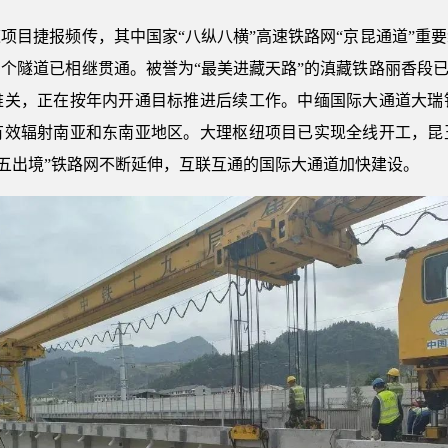
目捷报频传，其中国家“八纵八横”高速铁路网“京昆通道”重要
个隧道已相继贯通。被誉为“最美进藏天路”的滇藏铁路丽香段已
难关，正在按年内开通目标推进后续工作。中缅国际大通道大瑞
有效辐射南亚和东南亚地区。大理枢纽项目已实现全线开工，昆
 五出境”铁路网不断延伸，互联互通的国际大通道加快建设。