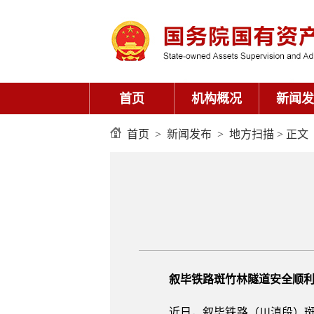
首页
机构概况
新闻发
首页
>
新闻发布
>
地方扫描
> 正文
叙毕铁路斑竹林隧道安全顺
近日，叙毕铁路（川滇段）斑竹