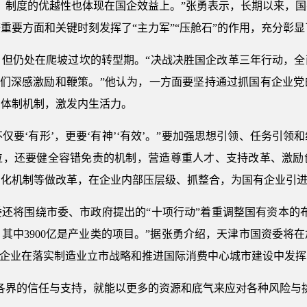
制度的优越性也体现在国企效益上。”张勇表示，长期以来，国
重要方面和关键时刻发挥了“主力军”“压舱石”的作用，充分彰
仍处在爬坡过坎的转型期。“决战决胜国企改革三年行动，全面
我们深感激励和鞭策。”他认为，一方面要坚持通过抓国有企业党
的体制机制，激发内生活力。
要‘有形’，更要‘有神’‘有效’。”要加强思想引领、任务引
位，还要健全容错免责的机制，营造尊重人才、支持改革、激励
场化机制等做改革，在企业内部压层级、抓整合，为国有企业引
将围绕市委、市政府提出的“十项行动”着重调整国有资本的布
，其中3900亿是产业类的项目。”据张勇介绍，天津市国资委
有企业在落实制造业立市战略和推进国际消费中心城市建设中发
界的信任与支持，就能以更多的资源和底气来应对各种风险与挑