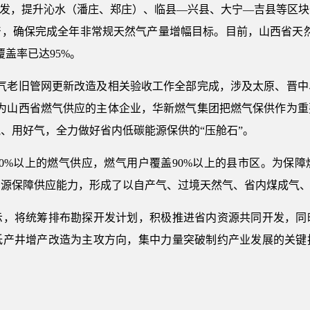
发，提升沁水（潘庄、郑庄）、临县—兴县、大宁—吉县等区块
，确保完成全年非常规天然气产量增幅目标。目前，山西省天然气
盖率已达95%。
老旧管网更新改造及相关验收工作全部完成，涉及太原、晋中、临
作为山西省燃气供应的主体企业，华新燃气集团把燃气保供作为
、用好气，全力做好省内低碳能源保供的“压舱石”。
%以上的燃气供应，燃气用户覆盖90%以上的县市区。为保障
资源保障供应能力，形成了以自产气、过境天然气、省内煤成气
将统筹排布勘探开发计划，积极推进省内资源共同开发，同
低产井增产改造为主攻方向，集中力量突破制约产业发展的关键