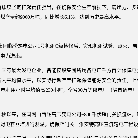
煤坚定扛起责任担当，在确保安全生产前提下，满出力、多
产量约9000万吨，同比增长6.1%，达到历史最高水平。
股集团临汾热电公司1号机组C级检修后，实现机组试验、点火、
将电力送出。
有最大发电企业，晋能控股集团所属各电厂千方百计保障电
省内平均值水平，以实际行动牢牢扛起保障能源安全的责任。上半
电利用小时平均值高230小时，全省30万等级电厂（除自备电
以来，在国网山西超高压变电公司±800千伏雁门关换流站，
仪对电容器塔进行测温，确保雁门关—淮安特高压直流输电工程