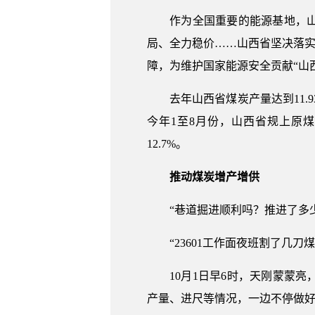
作为全国重要的能源基地，山西
局、全力稳价……山西省坚决落实
障，为维护国家能源安全贡献“山
去年山西省煤炭产量达到11.93
今年1至8月份，山西省规上原煤产量
12.7%。
推动煤炭增产增供
“巷道掘进顺利吗？推进了多少
“23601工作面夜班割了几刀
10月1日早6时，天刚蒙蒙亮
产量、进尺等情况，一边不停做