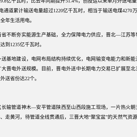
.8亿千瓦时，比去年同期提升51.4%，创投运以来单月外送电
通道累计输送电量超过1220亿千瓦时，相当于输送电煤4270万
的全年生活用电。
不断夯实能源生产基础，全力保障电力供应，晋北—江苏等
达到1235亿千瓦时。
基地建设，电网布局结构持续优化，电网输变电能力和新能
扩大晋电外送规模。目前，晋电外送中长期电力交易已扩展至北
外送省份达22个。
输管道神木—安平管道陕西至山西段施工现场，一片热火朝
、走黄河，待管道全线贯通后，三晋大地“聚宝盆”的天然气资源