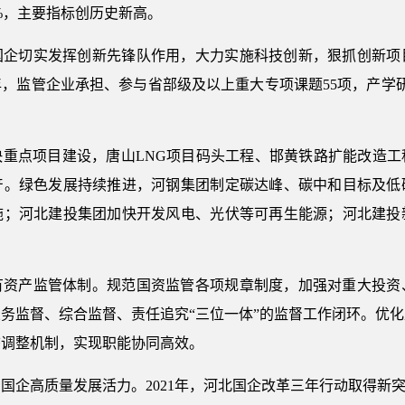
.2%，主要指标创历史新高。
国企切实发挥创新先锋队作用，大力实施科技创新，狠抓创新项
年，监管企业承担、参与省部级及以上重大专项课题55项，产学
快重点项目建设，唐山LNG项目码头工程、邯黄铁路扩能改造工
投产。绿色发展持续推进，河钢集团制定碳达峰、碳中和目标及低
施；河北建投集团加快开发风电、光伏等可再生能源；河北建投
有资产监管体制。规范国资监管各项规章制度，加强对重大投资
务监督、综合监督、责任追究“三位一体”的监督工作闭环。优
态调整机制，实现职能协同高效。
国企高质量发展活力。2021年，河北国企改革三年行动取得新突