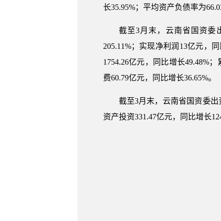
长35.95%；平均资产负债率为66.
截至3月末，云南省国资委出资
205.11%；实现净利润13亿元，
1754.26亿元，同比增长49.48
费60.79亿元，同比增长36.65%。
截至3月末，云南省国资委出资
资产投资331.47亿元，同比增长124