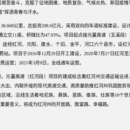
们艰苦奋斗，克服了征地困难、地质复杂、气候炎热、新冠疫情
道”挥洒青春与汗水。
38.668公里，总投资208.6亿元，采用双向四车道标准建设，设
互通立交11座，桥隧比为47.93%。项目起点接元蔓高速（玉溪
，途经红河、元阳、建水、个旧、金平、河口六个县市，设红
。项目于2016年12月29日开工建设，2020年7月27日红河至
运营；2021年3月9日，全线通车运营。
速，元蔓高速（红河段）项目的建成标志着红河州交通运输业进
大出、内联外接的现代高速交通，高质量助推红河州巩固脱贫攻
的区域，沿线生活着哈尼族、彝族、苗族、傣族、壮族等10个世
有重要意义，将成为红河州的开放路、致富路、幸福路。