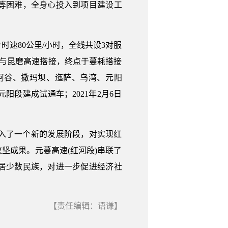
等困难，全身心投入到项目建设工
计时速80公里/小时，全线共设3对服
段）与昆磨高速搭接，终点于蔓耗搭接
河谷、撒玛坝、迤萨、乌湾、元阳
元阳段建成试通车；2021年2月6日
入了一个新的发展阶段，对实现红
坚成果。元蔓高速(红河段)串联了
居少数民族，对进一步促进经济社
【责任编辑：语谦】