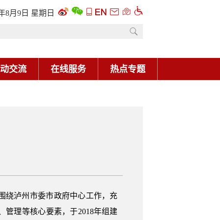
6年8月9日 星期日
动交流
在线服务
热点专题
围绕泸州市委市政府中心工作，充
管理等核心要素，于2018年组建