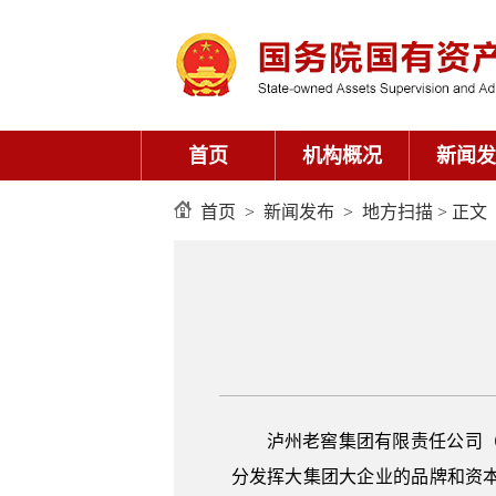
首页
机构概况
新闻发
首页
>
新闻发布
>
地方扫描
> 正文
泸州老窖集团有限责任公司
分发挥大集团大企业的品牌和资本