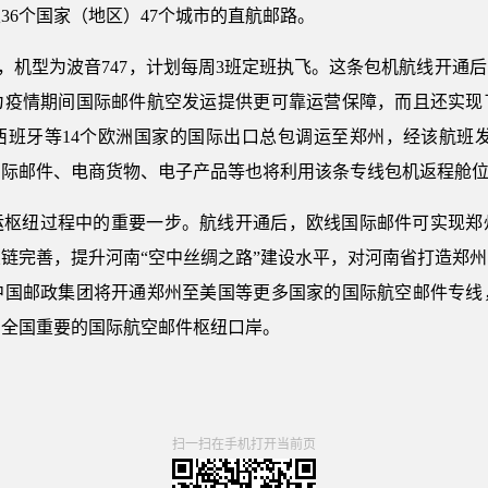
36个国家（地区）47个城市的直航邮路。
执飞，机型为波音747，计划每周3班定班执飞。这条包机航线开
为疫情期间国际邮件航空发运提供更可靠运营保障，而且还实现
班牙等14个欧洲国家的国际出口总包调运至郑州，经该航班发
国际邮件、电商货物、电子产品等也将利用该条专线包机返程舱
运枢纽过程中的重要一步。航线开通后，欧线国际邮件可实现郑
链完善，提升河南“空中丝绸之路”建设水平，对河南省打造郑
中国邮政集团将开通郑州至美国等更多国家的国际航空邮件专线
为全国重要的国际航空邮件枢纽口岸。
扫一扫在手机打开当前页