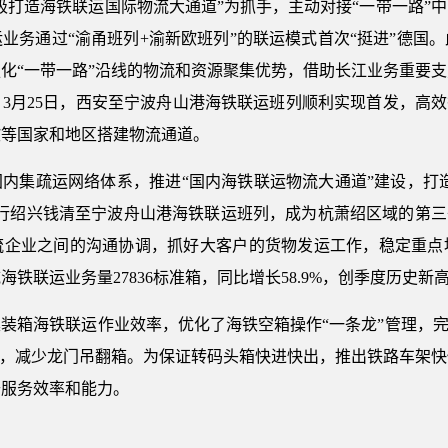
极打造海铁联运国际物流大通道”为抓手，主动对接“一带一路”
业务通过“渝甬班列+渝新欧班列”的联运模式首次“挺进”德国
化“一带一路”沿线的物流和资源聚集优势，借助长江业务重要
3月25日，西安至宁波舟山港海铁联运班列顺利实现首发，高效
欧等国家和地区搭建物流通道。
内集疏运网络体系，推进“国内海铁联运物流大通道”建设，打造
开行绍兴钱清至宁波舟山港海铁联运班列，成为杭萧绍区域的第三
流企业之间的沟通协调，抓好大客户的货物发运工作，稳定重点
铁联运业务量27836标准箱，同比增长58.9%，创季度历史新
装箱海铁联运作业效率，优化了海铁空箱操作“一条龙”管理，完
务，减少龙门吊翻箱。为保证转码头箱快进快出，推出铁路车架
升服务效率和能力。