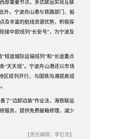
中西部重要节点，多式联运实现互联
。此外，宁波舟山港与铁路部门、船
支点及丰富的航线资源优势，积极探
衔接中欧班列“长安号”，为宁波及
“短途城际运输班列”和“长途重点
条“天天班”。宁波舟山港还以市场
地区班列开行，与国铁沟通提高班
高。
善了“边卸边装”作业法，海铁联运
快修服务，提供免费破箱修理，减少
【责任编辑：李巨尧】