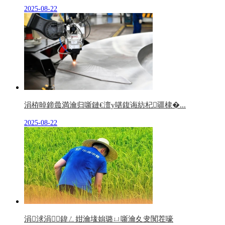
2025-08-22
涓栫晫鍗曟満瀹归噺鏈€澶у啿鍑诲紡杞疆棣�...
2025-08-22
涓浗涓鍏ㄥ姏瀹堟姢璐ㄩ噺瀹夊叏闃茬嚎