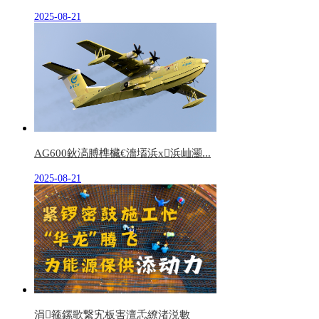
2025-08-21
AG600鈥滈膊榫欌€濇壒浜х浜屾灦...
2025-08-21
涓箍鏍歌繋宄板害澶忎繚渚涚數