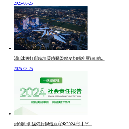
2025-08-25
涓浗寤虹瓚鎵垮缓鐨勫畨鍚夋枃鍖栬壓鏈腑...
2025-08-25
涓€鍥捐鎳備腑鍥借兘寤�2024骞寸ぞ...