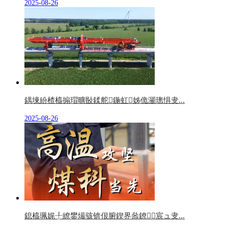
2025-08-26
鍝堜紛楂橀搧瑁曠敯鍒舵鍦虹姊佹灦璁惧叏...
2025-08-26
鎴橀珮娓╀繚鐢熶骇锛佷腑鍥界叅鐐宸ュ叏...