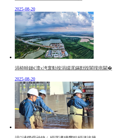
2025-08-20
涓栫晫鏈€澶х洿寰勬按涓嬬浘鏋勯毀閬撹疮閫�
2025-08-20