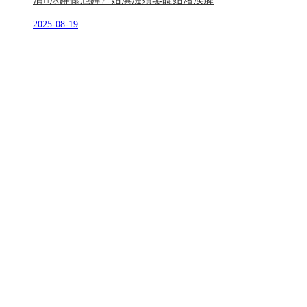
涓浗鑺傝兘鍏ㄥ姏淇濋殰鐢靛姏渚涘簲
2025-08-19