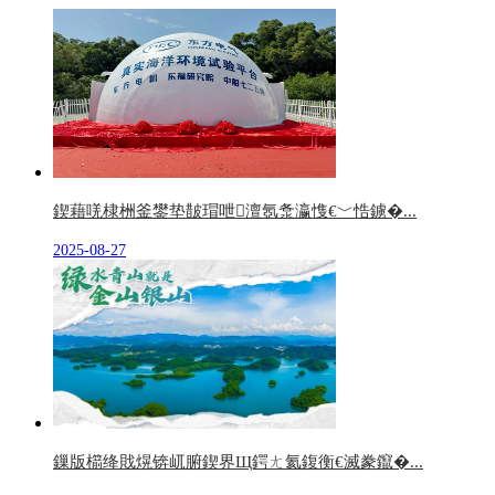
鍥藉唴棣栦釜鐢垫皵瑁呭澶氬洜瀛愯€﹀悎鐪�...
2025-08-27
鏁版櫤绛戝熀锛屼腑鍥界Щ鍔ㄤ氦鍑衡€滅豢鑹�...